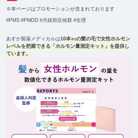
※本ページはプロモーションが含まれております
#PMS
#PMDD
#月経前症候群
#生理
あすか製薬メディカルは
10本
の髪の毛で女性ホルモン
※1
みんなのホルモン研究所 TOP
レベルを把握できる「ホルモン量測定キット」を提供し
ています。
メディアコンセプト
AGA
AGAコラム TOP
テストステロン
テストステロンコラム TOP
コルチゾール