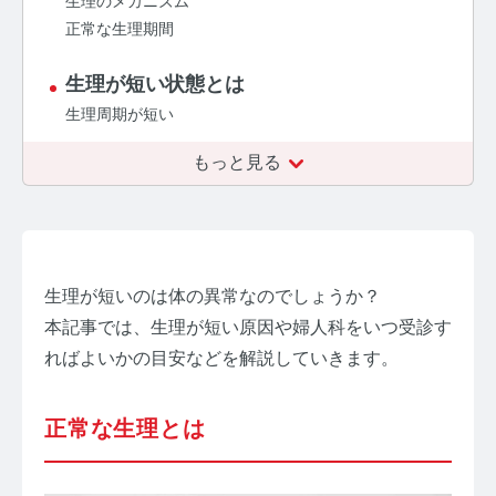
生理のメカニズム
正常な生理期間
【ストレスを見える化】毛髪・爪ホルモン量検査キッ
トのご紹介
生理が短い状態とは
毛髪ホルモン量測定キット導入クリニックのインタビ
生理周期が短い
ュー
もっと見る
よくあるご質問 TOP
医療機関・報道関係者の方へ
【医療機関向け】毛髪検査技術の資料ダウンロード
生理が短いのは体の異常なのでしょうか？
本記事では、生理が短い原因や婦人科をいつ受診す
【一般・報道関係者向け】毛髪検査技術の資料ダウン
ロード
ればよいかの目安などを解説していきます。
ホルモン測定技術のご活用についてご案内
正常な生理とは
運営者情報