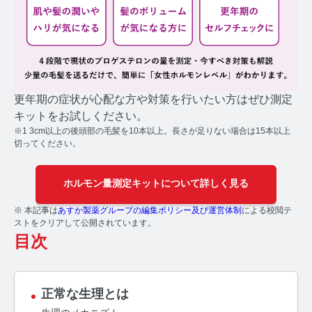
コルチゾールコラム TOP
PMS
PMSコラム TOP
更年期
更年期の症状が心配な方や対策を行いたい方はぜひ測定
キットをお試しください。
更年期コラム TOP
※1 3cm以上の後頭部の毛髪を10本以上。長さが足りない場合は15本以上
切ってください。
ネコの健康
ホルモン量測定キットについて詳しく見る
ネコの健康コラム TOP
※ 本記事は
あすか製薬グループの編集ポリシー及び運営体制
による校閲テ
毛髪・爪ホルモン量測定キットについて知りたい方
ストをクリアして公開されています。
目次
【薄毛リスクチェック】毛髪ホルモン量測定キットの
ご紹介
正常な生理とは
【男性力を可視化】毛髪ホルモン量測定キットのご紹
介