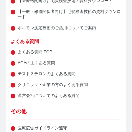
【医療機関向け】毛髪検査技術の資料ダウンロード
コルチゾールコラム TOP
【一般・報道関係者向け】毛髪検査技術の資料ダウンロ
PMS
ード
PMSコラム TOP
ホルモン測定技術のご活用についてご案内
更年期
よくある質問
よくある質問 TOP
更年期コラム TOP
AGAのよくある質問
ネコの健康
テストステロンのよくある質問
ネコの健康コラム TOP
クリニック・企業の方のよくある質問
毛髪・爪ホルモン量測定キットについて知りたい方
運営会社についてのよくある質問
【薄毛リスクチェック】毛髪ホルモン量測定キットの
その他
ご紹介
【男性力を可視化】毛髪ホルモン量測定キットのご紹
医療広告ガイドライン遵守
介