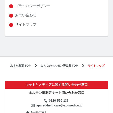
プライバシーポリシー
【ストレスを見える化】毛髪・爪ホルモン量検査キッ
トのご紹介
お問い合わせ
サイトマップ
毛髪ホルモン量測定キット導入クリニックのインタビ
ュー
よくあるご質問 TOP
医療機関・報道関係者の方へ
【医療機関向け】毛髪検査技術の資料ダウンロード
あすか製薬 TOP
みんなのホルモン研究所 TOP
サイトマップ
【一般・報道関係者向け】毛髪検査技術の資料ダウン
ロード
キットとメディアに関する問い合わせ窓口
ホルモン測定技術のご活用についてご案内
ホルモン量測定キット問い合わせ窓口
0120-550-136
運営者情報
apmed-helthcare@ap-med.co.jp
◆【一般の方】