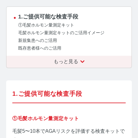
コルチゾールコラム TOP
PMS
1.ご提供可能な検査手段
①毛髪ホルモン量測定キット
PMSコラム TOP
毛髪ホルモン量測定キットのご活用イメージ
新規集患へのご活用
更年期
既存患者様へのご活用
更年期コラム TOP
もっと見る
ネコの健康
ネコの健康コラム TOP
1.ご提供可能な検査手段
毛髪・爪ホルモン量測定キットについて知りたい方
【薄毛リスクチェック】毛髪ホルモン量測定キットの
ご紹介
①毛髪ホルモン量測定キット
【男性力を可視化】毛髪ホルモン量測定キットのご紹
毛髪5〜10本でAGAリスクを評価する検査キットで
介