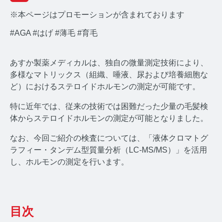
※本ページはプロモーションが含まれております
#AGA
#はげ
#薄毛
#育毛
あすか製薬メディカルは、独自の微量測定技術により、
みんなのホルモン研究所 TOP
多様なマトリックス（組織、唾液、尿および培養細胞な
ど）におけるステロイドホルモンの測定が可能です。
メディアコンセプト
特に近年では、従来の技術では困難だった少量の毛髪検
AGA
体からステロイドホルモンの測定が可能となりました。
AGAコラム TOP
なお、今回ご紹介の検査については、「液体クロマトグ
ラフィー・タンデム型質量分析（LC-MS/MS）」を活用
テストステロン
し、ホルモンの測定を⾏います。
テストステロンコラム TOP
コルチゾール
目次