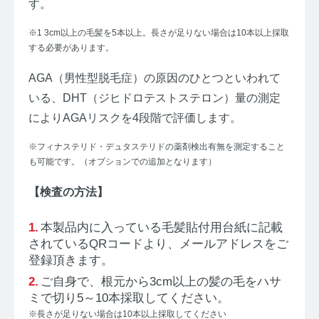
す。
【ストレスを見える化】毛髪・爪ホルモン量検査キッ
※1 3cm以上の毛髪を5本以上。長さが足りない場合は10本以上採取
トのご紹介
する必要があります。
毛髪ホルモン量測定キット導入クリニックのインタビ
AGA（男性型脱毛症）の原因のひとつといわれて
ュー
いる、DHT（ジヒドロテストステロン）量の測定
よくあるご質問 TOP
によりAGAリスクを4段階で評価します。
※フィナステリド・デュタステリドの薬剤検出有無を測定すること
医療機関・報道関係者の方へ
も可能です。（オプションでの追加となります）
【医療機関向け】毛髪検査技術の資料ダウンロード
【検査の方法】
【一般・報道関係者向け】毛髪検査技術の資料ダウン
ロード
本製品内に入っている毛髪貼付用台紙に記載
されているQRコードより、メールアドレスをご
ホルモン測定技術のご活用についてご案内
登録頂きます。
ご自身で、根元から3cm以上の髪の毛をハサ
運営者情報
ミで切り5～10本採取してください。
※長さが足りない場合は10本以上採取してください