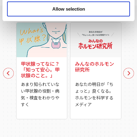
トピックス
Allow selection
ASKA'S TOPICS
甲状腺ってなに？
みんなのホルモン
女
「知って安心。甲
研究所
ラ
状腺のこと。」
Mi
あまり知られていな
あなたの明日が「ち
「
い甲状腺の役割・病
ょっと」良くなる。
を
気・検査をわかりや
ホルモンを科学する
ら
すく
メディア
人