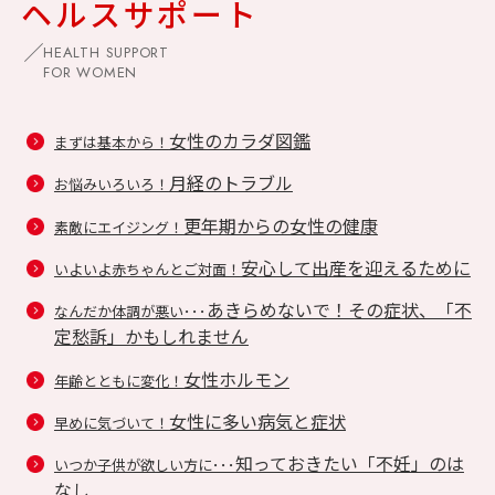
ヘルスサポート
HEALTH SUPPORT
FOR WOMEN
女性のカラダ図鑑
まずは基本から！
月経のトラブル
お悩みいろいろ！
更年期からの女性の健康
素敵にエイジング！
安心して出産を迎えるために
いよいよ赤ちゃんとご対面！
あきらめないで！その症状、「不
なんだか体調が悪い･･･
定愁訴」かもしれません
女性ホルモン
年齢とともに変化！
女性に多い病気と症状
早めに気づいて！
知っておきたい「不妊」のは
いつか子供が欲しい方に･･･
なし