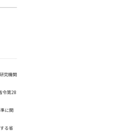
研究機関
省令第28
基準に関
関する省