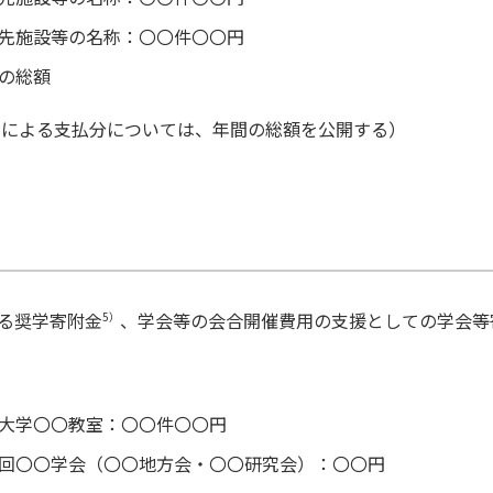
先施設等の名称：〇〇件〇〇円
の総額
契約による支払分については、年間の総額を公開する）
る奨学寄附金
、学会等の会合開催費用の支援としての学会等
5）
大学〇〇教室：〇〇件〇〇円
回〇〇学会（〇〇地方会・〇〇研究会）：〇〇円