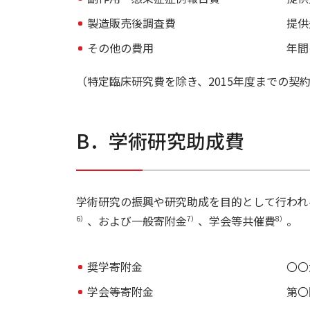
製造販売後調査費
提供
その他の費用
年間
（特定臨床研究費を除き、2015年度までの
B．学術研究助成費
学術研究の振興や研究助成を目的として行われ
、および一般寄附金
、学会等共催費
。
6）
7）
8）
奨学寄附金
〇〇
学会等寄附金
第〇