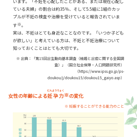
います。「不妊を心配したことがある、または現在心配し
ている夫婦」の割合は約35％、そして5.5組に1組のカッ
プルが不妊の検査や治療を受けていると報告されていま
※
す
。
実は、不妊はとても身近なことなのです。「いつか子ども
が欲しい」と考えている方は、不妊と不妊治療について
知っておくことはとても大切です。
※ 出典：「第15回出生動向基本調査（結婚と出産に関する全国調
査）」（国立社会保障・人口問題研究所）
（https://www.ipss.go.jp/ps-
doukou/j/doukou15/doukou15_gaiyo.asp）
にんようりょく
※
女性の年齢による
妊孕力
の変化
※ 妊娠することができる能力のこと