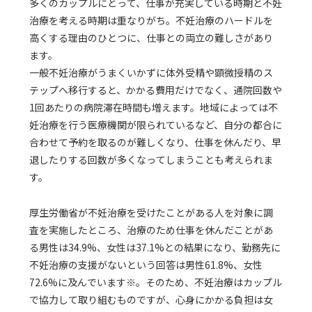
多くのカップルにとって、仕事が充実している時期と不妊
治療を考える時期は重なりがち。不妊治療のハードルを
高くする理由のひとつに、仕事との両立の難しさがあり
ます。
一般不妊治療がうまくいかずに体外受精や顕微授精のス
テップへ移行すると、かかる費用だけでなく、通院回数や
1回あたりの病院滞在時間も増えます。地域によっては不
妊治療を行う医療機関が限られているなど、自分の都合に
合わせて予約を取るのが難しくなり、仕事を休んだり、早
退したりする回数が多くなってしまうことも考えられま
す。
厚生労働省が不妊治療を受けたことがある人を対象に調
査を実施したところ、治療のため仕事を休んだことがあ
る男性は34.9%、女性は37.1%との結果になり、勤務先に
不妊治療の支援がないという回答は男性61.8%、女性
72.6%に及んでいます※。そのため、不妊治療はカップル
で協力して取り組むものですが、心身にかかる負担は女