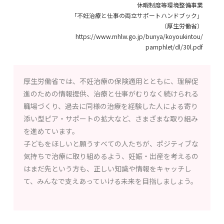
休暇制度等環境整備事業
「不妊治療と仕事の両立サポートハンドブック」
（厚生労働省）
https://www.mhlw.go.jp/bunya/koyoukintou/
pamphlet/dl/30l.pdf
厚生労働省では、不妊治療の保険適用とともに、理解促
進のための情報提供、治療と仕事がむりなく続けられる
職場づくり、過去に同様の治療を経験した人による寄り
添い型ピア・サポートの拡大など、さまざまな取り組み
を進めています。
子どもをほしいと願うすべての人たちが、ポジティブな
気持ちで治療に取り組めるよう、妊娠・出産を考えるの
はまだ先という方も、正しい知識や情報をキャッチし
て、みんなで支えあっていける未来を目指しましょう。