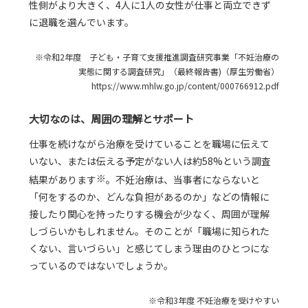
性側がより大きく、4人に1人の女性が仕事と両立できず
に退職を選んでいます。
※令和2年度 子ども・子育て支援推進調査研究事業「不妊治療の
実態に関する調査研究」（最終報告書)（厚生労働省）
https://www.mhlw.go.jp/content/000766912.pdf
大切なのは、周囲の理解とサポート
仕事を続けながら治療を受けていることを職場に伝えて
いない、または伝える予定がない人は約58%という調査
※
結果があります
。不妊治療は、当事者にならないと
「何をするのか、どんな負担があるのか」などの情報に
接したり関心を持ったりする機会が少なく、周囲が理解
しづらいかもしれません。そのことが「職場に知られた
くない、言いづらい」と感じてしまう理由のひとつにな
っているのではないでしょうか。
※令和3年度 不妊治療を受けやすい