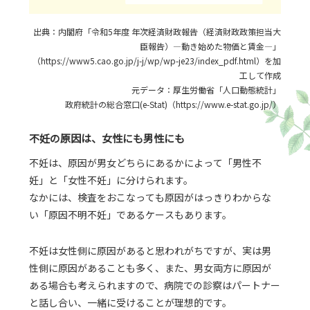
出典：内閣府「令和5年度 年次経済財政報告（経済財政政策担当大
臣報告）―動き始めた物価と賃金―」
（https://www5.cao.go.jp/j-j/wp/wp-je23/index_pdf.html）を加
工して作成
元データ：厚生労働省「人口動態統計」
政府統計の総合窓口(e-Stat)（https://www.e-stat.go.jp/）
不妊の原因は、女性にも男性にも
不妊は、原因が男女どちらにあるかによって「男性不
妊」と「女性不妊」に分けられます。
なかには、検査をおこなっても原因がはっきりわからな
い「原因不明不妊」であるケースもあります。
不妊は女性側に原因があると思われがちですが、実は男
性側に原因があることも多く、また、男女両方に原因が
ある場合も考えられますので、病院での診察はパートナー
と話し合い、一緒に受けることが理想的です。