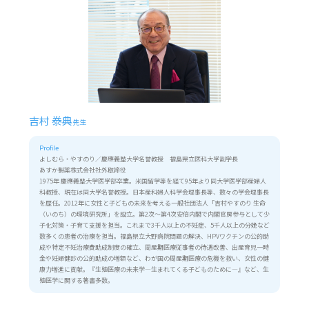
吉村 𣳾典
先生
Profile
よしむら・やすのり／慶應義塾大学名誉教授 福島県立医科大学副学長
あすか製薬株式会社社外取締役
1975年 慶應義塾大学医学部卒業。米国留学等を経て95年より同大学医学部産婦人
科教授、現在は同大学名誉教授。日本産科婦人科学会理事長等、数々の学会理事長
を歴任。2012年に女性と子どもの未来を考える一般社団法人「吉村やすのり 生命
（いのち）の環境研究所」を設立。第2次～第4次安倍内閣で内閣官房参与として少
子化対策・子育て支援を担当。これまで3千人以上の不妊症、5千人以上の分娩など
数多くの患者の治療を担当。福島県立大野病院問題の解決、HPVワクチンの公的助
成や特定不妊治療費助成制度の確立、周産期医療従事者の待遇改善、出産育児一時
金や妊婦健診の公的助成の増額など、わが国の周産期医療の危機を救い、女性の健
康力増進に貢献。『生殖医療の未来学―生まれてくる子どものために―』など、生
殖医学に関する著書多数。