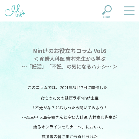
Search
+
Mint
のお役立ちコラム Vol.6
＜ 産婦人科医 吉村先生から学ぶ
～「妊活」「不妊」の気になるハナシ～ ＞
このコラムでは、2021年3月17日に開催した、
+
女性のための健康ラボMint
主催
「不妊かな？とおもったら聞いてみよう！
～森三中 大島美幸さんと産婦人科医 吉村𣳾典先生が
語るオンラインセミナー～」において、
参加者の皆さまから寄せられた