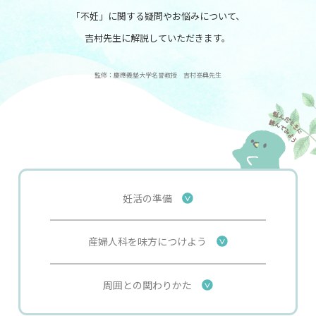
「不妊」に関する疑問やお悩みについて、
吉村先生に解説していただきます。
監修：慶應義塾大学名誉教授 吉村𣳾典先生
み
妊活の準備
産婦人科を味方につけよう
周囲との関わりかた