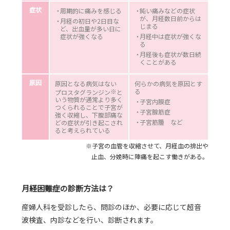
症状
周期的に痛みを感じる
鈍い痛みなどの症状
が、月経数日前からは
月経の初日や2日目な
じまる
ど、出血量が多い日に
症状が強くなる
月経中は症状が強くな
る
月経後も症状が数日続
くことがある
原因
原因となる病気はない
何らかの病気を原因とす
※
る
プロスタグランジン
と
いう物質が通常より多く
子宮内膜症
つくられることで子宮が
子宮腺筋症
強く収縮し、下腹部痛な
子宮筋腫 など
どの症状が引き起こされ
ると考えられている
※子宮の血管を収縮させて、月経血の排出や
止血、分娩時に陣痛を起こす働きがある。
月経困難症の診断方法は？
産婦人科を受診したら、問診のほか、必要に応じて超音
波検査、内診などを行い、診断されます。