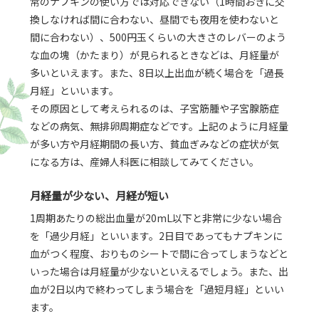
常のナプキンの使い方では対応できない（1時間おきに交
換しなければ間に合わない、昼間でも夜用を使わないと
間に合わない）、500円玉くらいの大きさのレバーのよう
な血の塊（かたまり）が見られるときなどは、月経量が
多いといえます。また、8日以上出血が続く場合を「過長
月経」といいます。
その原因として考えられるのは、子宮筋腫や子宮腺筋症
などの病気、無排卵周期症などです。上記のように月経量
が多い方や月経期間の長い方、貧血ぎみなどの症状が気
になる方は、産婦人科医に相談してみてください。
月経量が少ない、月経が短い
1周期あたりの総出血量が20mL以下と非常に少ない場合
を「過少月経」といいます。2日目であってもナプキンに
血がつく程度、おりものシートで間に合ってしまうなどと
いった場合は月経量が少ないといえるでしょう。また、出
血が2日以内で終わってしまう場合を「過短月経」といい
ます。