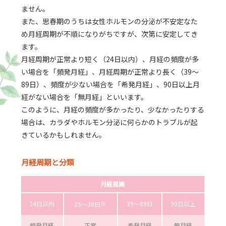
ません。
また、思春期のうちは女性ホルモンの分泌が不安定なた
め月経周期が不順になりがちですが、次第に安定してき
ます。
月経周期が正常より短く（24日以内）、月経の頻度が多
い場合を「頻発月経」、月経周期が正常より長く（39～
89日）、頻度が少ない場合を「希発月経」、90日以上月
経がない場合を「無月経」といいます。
このように、月経の頻度が多かったり、少なかったりする
場合は、カラダやホルモン分泌に何らかのトラブルが起
きているかもしれません。
月経周期と分類
月経周期
24日以内
※
39～89日
90日以上
25～38日
頻発月経
正常
希発月経
無月経