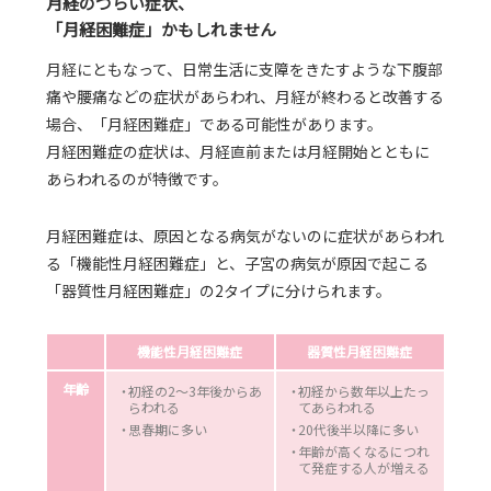
月経のつらい症状、
「月経困難症」かもしれません
月経にともなって、日常生活に支障をきたすような下腹部
痛や腰痛などの症状があらわれ、月経が終わると改善する
場合、「月経困難症」である可能性があります。
月経困難症の症状は、月経直前または月経開始とともに
あらわれるのが特徴です。
月経困難症は、原因となる病気がないのに症状があらわれ
る「機能性月経困難症」と、子宮の病気が原因で起こる
「器質性月経困難症」の2タイプに分けられます。
機能性月経困難症
器質性月経困難症
年齢
初経の2～3年後からあ
初経から数年以上たっ
らわれる
てあらわれる
思春期に多い
20代後半以降に多い
年齢が高くなるにつれ
て発症する人が増える