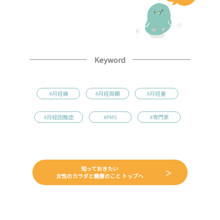
Keyword
#月経痛
#月経周期
#月経量
#月経困難症
#PMS
#専門家
知っておきたい
女性のカラダと健康のこと トップへ