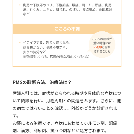
乳房や下腹部のハリ、下腹部痛、腰痛、肩こり、頭痛、乳房
痛、むくみ、ニキビ、肌荒れ、のぼせ、食欲増加、食欲減退
など
こころの不調
イライラする、怒りっぽくなる、
※
落ち着かない、情緒不安定
、
抑うつ気分など
※突然悲しくなる、感情の起伏が激しくなるなど
PMSの診断方法、治療法は？
産婦人科では、症状があらわれる時期や具体的な症状につ
いて問診を行い、月経周期との関連をみます。さらに、他
の病気ではないことを確認し、PMSかどうか診断されま
す。
お薬による治療では、症状にあわせてホルモン剤、鎮痛
剤、漢方、利尿剤、抗うつ剤などが処方されます。