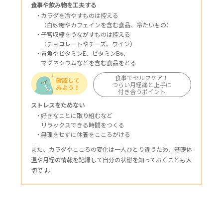
食事や飲み物を工夫する
カラダを冷やすものは控える
（白砂糖やカフェインを含む食品、冷たいもの）
子宮収縮をうながすものは控える
（チョコレートやチーズ、ワイン）
青魚やビタミンE、ビタミンB
、
6
マグネシウムなどを含む食品をとる
食事でセルフケア！
つらい月経痛と上手に
付き合うポイント
ストレスをためない
好きなことに取り組むなど
リラックスできる時間をつくる
無理をせずに休養をこころがける
また、カラダやこころの変化は一人ひとり違うため、基礎体
温や月経の情報を記録して自分の状態を知っておくことも大
切です。