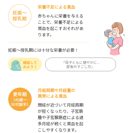
栄養不足による貧血
赤ちゃんに栄養を与える
ことで、
栄養不足による
貧血を起こすおそれがあ
ります。
妊娠～授乳期には
十分な栄養が必要！
「母子ともに健やかに...
産後のすごし方」
月経周期や月経量の
異常による貧血
閉経が近づいて月経周期
が
短くなったり、子宮筋
腫や
子宮腺筋症による過
多月経が続くと貧血を起
こしやすくなります。