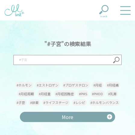
Search
"#子宮"の検索結果
#ホルモン
#エストロゲン
#プロゲステロン
#月経
#月経痛
#月経周期
#月経量
#月経困難症
#PMS
#PMDD
#乳房
#子宮
#卵巣
#ライフステージ
#レシピ
#ホルモンバランス
#貧血
#鉄
#甲状腺機能低下症
#甲状腺機能亢進症
#更年期
More
#更年期障害
#メンタル
#専門家
#甲状腺
#出産
#葉酸
#妊娠
#産後
#不妊
#不妊治療
#不定愁訴
#頭痛
#冷え