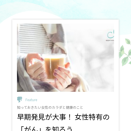
#肩こり
#血行促進
#疲れ
#疲労回復
#甲状腺ホルモン
#バセドウ病
#橋本病
#がん用語集
#がん検診
#HPVワクチン
#遺伝性乳がん
#遺伝性卵巣がん
#ヒトパピローマウイルス
#乳がん
#子宮体がん
#卵巣がん
#子宮頸がん
#HPV
#過多月経
#不正性器出血
#不妊症
#不育症
#女性ホルモン
#生活習慣病
#老年期
#丈夫な骨
#プレコンセプションケア
#BMI値
#男性
#テストステロン
#尿もれ
#産後尿もれ
#骨盤底筋
#お腹周り
#姿勢改善
#産後ケア
#エクササイズ
#不育
#トレーニング
#体力低下
#家トレ
#筋力
#簡単
#ダイエット
#姿勢
Feature
知っておきたい女性のカラダと健康のこと
早期発見が大事！ 女性特有の
「がん」を知ろう