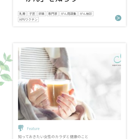
乳房
子宮
卵巣
専門家
がん用語集
がん検診
HPVワクチン
Feature
知っておきたい女性のカラダと健康のこと