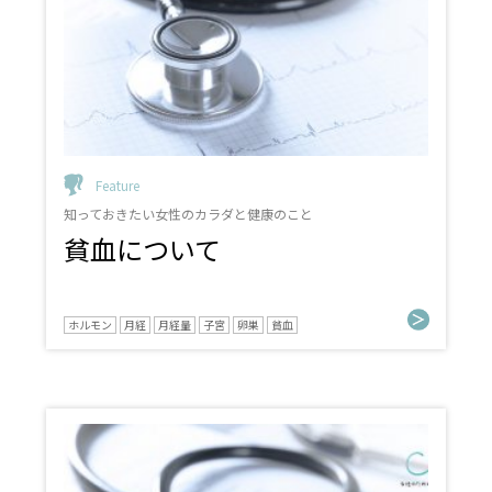
Feature
知っておきたい女性のカラダと健康のこと
貧血について
ホルモン
月経
月経量
子宮
卵巣
貧血