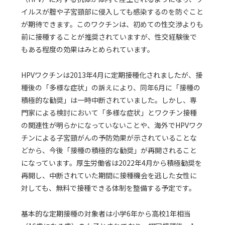
イルスが腟や子宮頸部に侵入しても感染するのを防ぐこと
が期待できます。このワクチンは、初めての性交渉よりも
前に接種することが推奨されていますが、性交経験後で
もある程度の効果はみとめられています。
HPVワクチンは2013年4月に定期接種化されましたが、接
種後の「多様な症状」の訴えにより、同年6月に「接種の
積極的な勧奨」は一時中断されていました。しかし、専
門家による検討において「多様な症状」とワクチン接種
の関連性が明らかになっていないことや、海外でHPVワク
チンによる子宮頸がんの予防効果が示されていることな
どから、今後「接種の積極的な勧奨」が再開されること
になっています。厚生労働省は2022年4月から積極勧奨を
再開し、中断されていた期間に接種機会を逃した女性に
対しても、無料で接種できる体制を整備する予定です。
基本的な定期接種の対象者は小学6年から高校1年相当