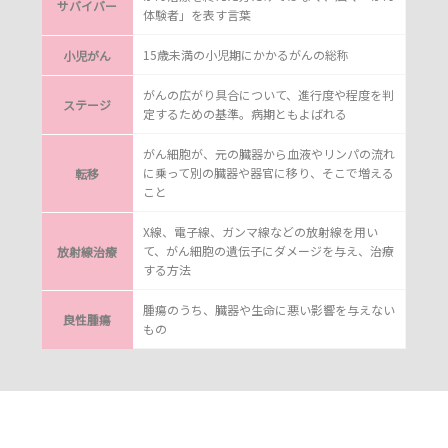
サバイバー
体験者」を表す言葉
15歳未満の小児期にかかるがんの総称
小児がん
がんの広がり具合について、進行度や程度を判
ステージ
定するための基準。病期ともよばれる
がん細胞が、元の臓器から血液やリンパの流れ
に乗って別の臓器や器官に移り、そこで増える
転移
こと
X線、電子線、ガンマ線などの放射線を用い
て、がん細胞の遺伝子にダメージを与え、治療
放射線治療
する方法
腫瘍のうち、臓器や生命に悪い影響を与えない
良性腫瘍
もの