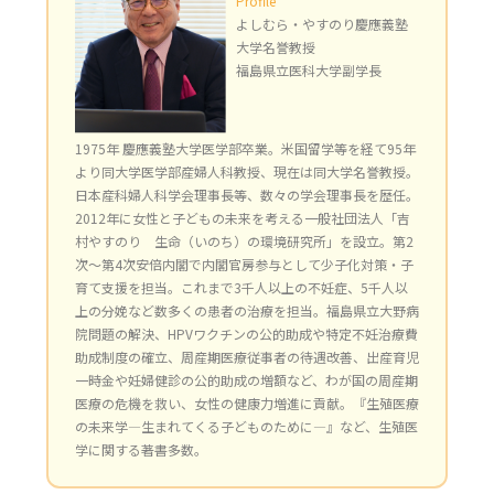
Profile
よしむら・やすのり慶應義塾
大学名誉教授
福島県立医科大学副学長
1975年 慶應義塾大学医学部卒業。米国留学等を経て95年
より同大学医学部産婦人科教授、現在は同大学名誉教授。
日本産科婦人科学会理事長等、数々の学会理事長を歴任。
2012年に女性と子どもの未来を考える一般社団法人「吉
村やすのり 生命（いのち）の環境研究所」を設立。第2
次～第4次安倍内閣で内閣官房参与として少子化対策・子
育て支援を担当。これまで3千人以上の不妊症、5千人以
上の分娩など数多くの患者の治療を担当。福島県立大野病
院問題の解決、HPVワクチンの公的助成や特定不妊治療費
助成制度の確立、周産期医療従事者の待遇改善、出産育児
一時金や妊婦健診の公的助成の増額など、わが国の周産期
医療の危機を救い、女性の健康力増進に貢献。『生殖医療
の未来学―生まれてくる子どものために―』など、生殖医
学に関する著書多数。