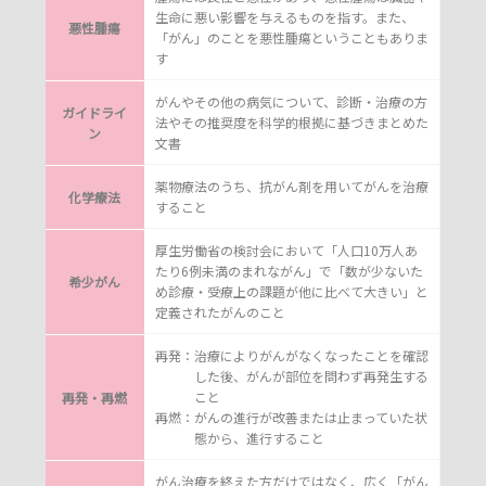
生命に悪い影響を与えるものを指す。また、
悪性腫瘍
「がん」のことを悪性腫瘍ということもありま
す
がんやその他の病気について、診断・治療の方
ガイドライ
法やその推奨度を科学的根拠に基づきまとめた
ン
文書
薬物療法のうち、抗がん剤を用いてがんを治療
化学療法
すること
厚生労働省の検討会において「人口10万人あ
たり6例未満のまれながん」で「数が少ないた
希少がん
め診療・受療上の課題が他に比べて大きい」と
定義されたがんのこと
再発：
治療によりがんがなくなったことを確認
した後、がんが部位を問わず再発生する
こと
再発・再燃
再燃：
がんの進行が改善または止まっていた状
態から、進行すること
がん治療を終えた方だけではなく、広く「がん