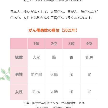
日本人に多いがんとして、大腸がん、胃がん、肺がんなど
があり、女性では乳がんや子宮がんも多くみられます。
がん罹患数の順位（2021年）
1位
2位
3位
4位
5
総数
大腸
肺
胃
乳房
前
男性
前立腺
大腸
肺
胃
肝
乳房
大腸
肺
胃
子
女性
出典：国立がん研究センターがん情報サービス
「がん統計」（全国がん登録）