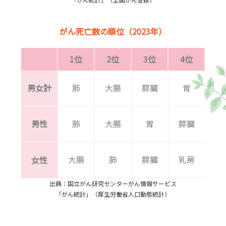
がん死亡数の順位（2023年）
1位
2位
3位
4位
5
男女計
肺
大腸
膵臓
胃
肝
男性
肺
大腸
胃
膵臓
肝
大腸
肺
膵臓
乳房
女性
出典：国立がん研究センターがん情報サービス
「がん統計」（厚生労働省人口動態統計）