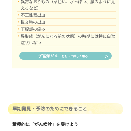
・
異常なおりもの（茶色い、水っぽい、膿のように見
えるなど）
・
不正性器出血
・
性交時の出血
・
下腹部の痛み
・
異形成（がんになる前の状態）の時期には特に自覚
症状はない
子宮頚がん
をもっと詳しく知る
早期発見・予防のためにできること
積極的に「がん検診」を受けよう