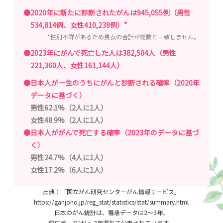
●2020年に新たに診断されたがんは945,055例（男性
*
534,814例、女性410,238例）
*性別不詳があるため男女の合計が総数と一致しません。
●2023年にがんで死亡した人は382,504人（男性
221,360人、女性161,144人）
●日本人が一生のうちにがんと診断される確率（2020年
データに基づく）
男性62.1%（2人に1人）
女性48.9%（2人に1人）
●日本人ががんで死亡する確率（2023年のデータに基づ
く）
男性24.7%（4人に1人）
女性17.2%（6人に1人）
出典：「国立がん研究センターがん情報サービス」
https://ganjoho.jp/reg_stat/statistics/stat/summary.html
日本のがん統計は、罹患データは2～3年、
死亡データは1～2年遅れて公表されています。