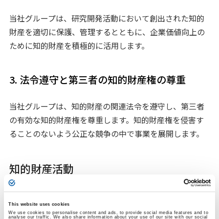
当社グループは、研究開発活動において創出された知的
財産を適切に保護、管理するとともに、企業価値向上の
ために知的財産を積極的に活用します。
3. 法令遵守と第三者の知的財産権の尊重
当社グループは、知的財産の関連法令を遵守し、第三者
の有効な知的財産権を尊重します。知的財産権を侵害す
ることのないよう公正な競争の中で事業を展開します。
知的財産活動
当社グループは、知的財産に関する基本方針に則り、さ
This website uses cookies
We use cookies to personalise content and ads, to provide social media features and to
まざまな知的財産活動を行っています。
analyse our traffic. We also share information about your use of our site with our social