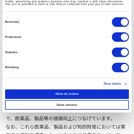
media, advertising and analytics partners who may combine it with other information
that you’ve provided to them or that they’ve collected from your use of their services.
Consent
Selection
知的財産戦略の策定と推進
Necessary
Preferences
当社グループでは、人々の健康やアニマルヘルスに対し
て貢献できる高い価値の医薬品、製品等をお届けするこ
Statistics
とを目指しています。医薬品、製品等の価値向上を目的
とした知的財産戦略の策定のために、自社、他社を含む
Marketing
知的財産を多面的に精査することで自社の知的財産の発
掘、活用方法を検討しています。
Show details
研究開発過程にて創出された知的財産について特許権、
Allow all cookies
実用新案権、意匠権および商標権等の出願及び権利化を
Allow selection
戦略的に行い、知的財産を適切に保護、活用すること
で、医薬品、製品等の価値向上につなげています。
なお、これら医薬品、製品および知的財産においては第