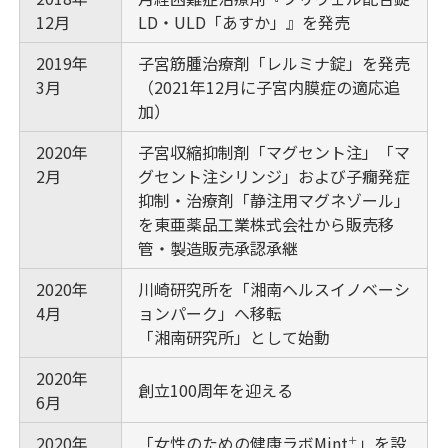
12月
LD・ULD「あすか」』を発売
2019年
子宮筋腫治療剤「レルミナ錠」を発売
3月
（2021年12月に子宮内膜症の適応追
加）
2020年
子宮収縮抑制剤「マグセント注」「マ
2月
グセント注シリンジ」および子癇発症
抑制・治療剤「静注用マグネゾール」
を東亜薬品工業株式会社から販売移
管・製造販売承認承継
2020年
川崎研究所を「湘南ヘルスイノベーシ
4月
ョンパーク」へ移転
「湘南研究所」として始動
2020年
創立100周年を迎える
6月
2020年
「女性のための健康ラボMint
」を設
＋