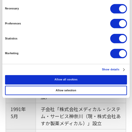
臨床検査事業を開始
Consent
8月
Selection
Necessary
1975年
医療器具事業を開始
7月
Preferences
1980年
Statistics
いわき工場を福島県いわき市に新設
4月
Marketing
1981年
前立腺肥大症治療剤「プロスタール
9月
錠」を発売（1983年5月に前立腺癌の
適応追加）
Show details
Allow all cookies
1986年
胃潰瘍治療剤「アルタットカプセル」
10月
を発売（1993年6月に胃炎の適応追
Allow selection
加）
1991年
子会社「株式会社メディカル・システ
5月
ム・サービス神奈川（現・株式会社あ
すか製薬メディカル）」設立