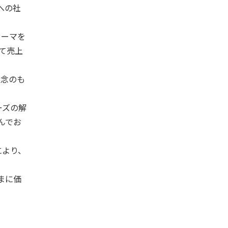
への社
ァーマを
て売上
理念のも
ーズの解
んでお
により、
まに価