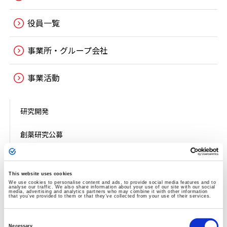
役員一覧
事業所・グループ会社
事業活動
研究開発
創薬研究公募
パイプライン・知的財産戦略
This website uses cookies
生産
We use cookies to personalise content and ads, to provide social media features and to
analyse our traffic. We also share information about your use of our site with our social
media, advertising and analytics partners who may combine it with other information
that you’ve provided to them or that they’ve collected from your use of their services.
医薬情報提供活動
Consent
Selection
Necessary