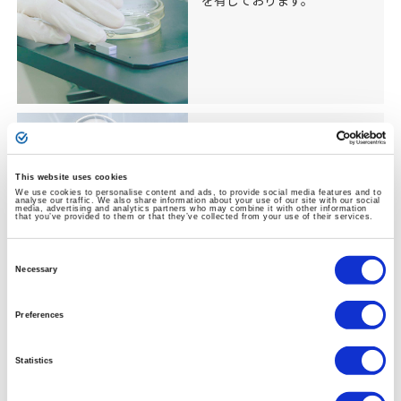
創薬研究公募
研究部門では創薬研究を加速
This website uses cookies
We use cookies to personalise content and ads, to provide social media features and to
するため、公募を通じた幅広
analyse our traffic. We also share information about your use of our site with our social
media, advertising and analytics partners who may combine it with other information
い創薬機会を求めています。
that you’ve provided to them or that they’ve collected from your use of their services.
Consent
Selection
Necessary
Preferences
パイプライン・知的財
Statistics
産戦略