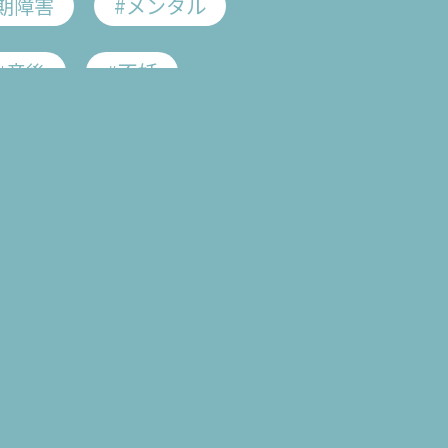
期障害
#メンタル
。
About
us
#産後
#不妊
いいます。
、
#血行促進
#疲れ
きましょう。
#がん用語集
遺伝性卵巣がん
がん
#子宮頸がん
症
#女性ホルモン