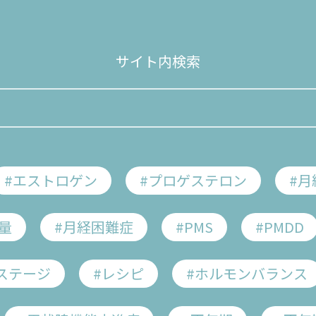
サイト内検索
康のこと
もっと素敵にエイジング！ 更年期からの女性の健康
#エストロゲン
#プロゲステロン
#月
もっと素敵にエイジング！
量
#月経困難症
#PMS
#PMDD
年期からの女性の
ステージ
#レシピ
#ホルモンバランス