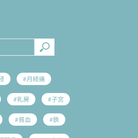
Home
Search
経
#月経痛
Feature
#乳房
#子宮
健康
#貧血
#鉄
Concept