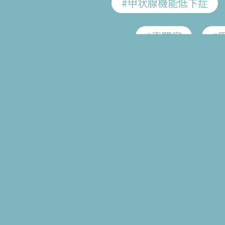
#甲状腺機能低下症
#専門家
#
一般に、
#不妊治療
#不定
自分のカラ
#疲労回復
#がん検診
#ヒトパピローマウイ
#HPV
#過多月