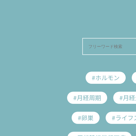
Home
知っておきたい女性のカラダと健
#ホルモン
#月経周期
#月経
更
#卵巣
#ライフ