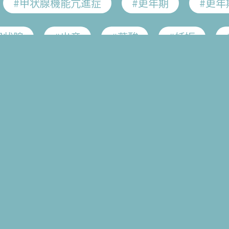
#甲状腺機能亢進症
#更年期
#更年
多くの女性は50歳前後で「閉経」を迎えます
甲状腺
#出産
#葉酸
#妊娠
閉経の前後5年、45～55歳位を
「更年期」と
更年期以降は不調を感じやすい世代だからこそ
愁訴
#頭痛
#冷え
#肩こり
ダの変化をよく知り、前向きに
年齢を重ねてい
#甲状腺ホルモン
#バセドウ病
#橋本病
#HPVワクチン
#遺伝性乳がん
#
ルス
#乳がん
#子宮体がん
#卵巣
いつからが更年期？
経
#不正性器出血
#不妊症
#不育