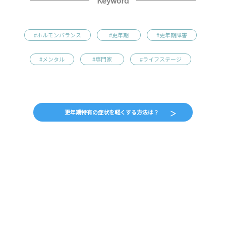
Keyword
#ホルモンバランス
#更年期
#更年期障害
#メンタル
#専門家
#ライフステージ
更年期特有の症状を軽くする方法は？