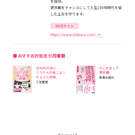
を提供。
更年期をチャンスにして人生100年時代を愉
しむ土台を作ります。
https://www.chebura.com/
● おすすめ対処法 引用書籍
女40代の体に
はじめまして
ミラクルが起こる！
更年期
ちぇぶら体操
青春出版社
三笠書房