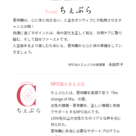
更年期は、心と体と向き合い、人生をポジティブに大転換させるチ
ャンスの時！
快適に過ごすポイントは、体の変化を正しく知る、対策ケアに取り
組む、そして自分ファーストです。
人生後半をより楽しむためにも、更年期から心と体の準備をしてい
きましょう。
永田京子
NPO法人ちぇぶら代表理事
NPO法人ちぇぶら
ちぇぶらとは、更年期を英語で言う「the
change of life」 の意。
女性の健康・更年期を、正しい情報と体操
でサポートするNPO法人です。
1000名以上の女性たちのリアルな声を元に
作られた、
更年期に本当に必要なサポートプログラム