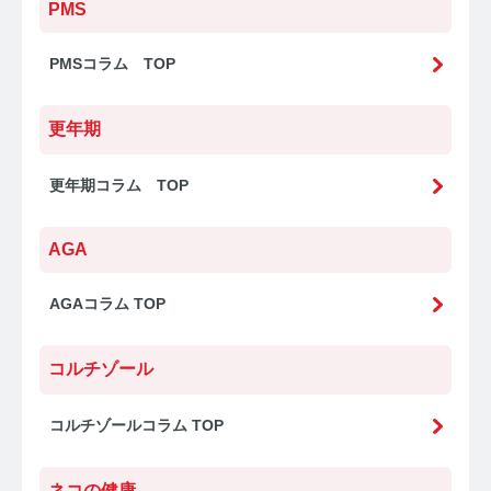
PMS
【ストレスを見える化】毛髪・爪ホルモン量検査キッ
トのご紹介
PMSコラム TOP
毛髪ホルモン量測定キット導入クリニックのインタビ
更年期
ュー
よくあるご質問 TOP
更年期コラム TOP
医療機関・報道関係者の方へ
AGA
【医療機関向け】毛髪検査技術の資料ダウンロード
AGAコラム TOP
【一般・報道関係者向け】毛髪検査技術の資料ダウン
ロード
コルチゾール
ホルモン測定技術のご活用についてご案内
コルチゾールコラム TOP
運営者情報
ネコの健康