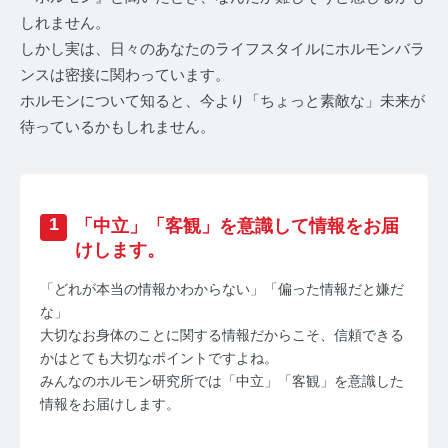
しれません。
しかし実は、日々のあなたのライフスタイルにホルモンバラ
ンスは密接に関わっています。
ホルモンについて知ると、今より「ちょっと素敵な」未来が
待っているかもしれません。
みんなのホルモン研究所 TOP
メディアコンセプト
1
「中立」「客観」を意識して情報をお届
AGA
けします。
AGAコラム TOP
「どれが本当の情報かわからない」「偏った情報だと嫌だ
な」
テストステロン
大切なお身体のことに関する情報だからこそ、信頼できる
かはとても大切なポイントですよね。
テストステロンコラム TOP
みんなのホルモン研究所では「中立」「客観」を意識した
情報をお届けします。
コルチゾール