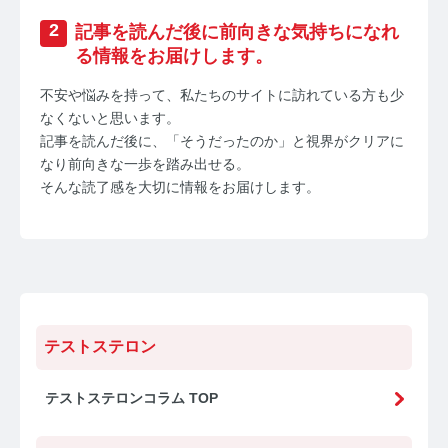
コルチゾールコラム TOP
2
記事を読んだ後に前向きな気持ちになれ
PMS
る情報をお届けします。
PMSコラム TOP
不安や悩みを持って、私たちのサイトに訪れている方も少
なくないと思います。
更年期
記事を読んだ後に、「そうだったのか」と視界がクリアに
なり前向きな一歩を踏み出せる。
更年期コラム TOP
そんな読了感を大切に情報をお届けします。
ネコの健康
ネコの健康コラム TOP
毛髪・爪ホルモン量測定キットについて知りたい方
テストステロン
【薄毛リスクチェック】毛髪ホルモン量測定キットの
ご紹介
テストステロンコラム TOP
【男性力を可視化】毛髪ホルモン量測定キットのご紹
介