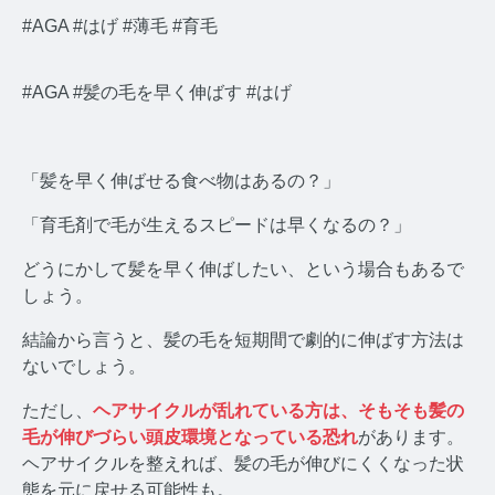
#AGA
#はげ
#薄毛
#育毛
#AGA #髪の毛を早く伸ばす #はげ
みんなのホルモン研究所 TOP
「髪を早く伸ばせる食べ物はあるの？」
メディアコンセプト
「育毛剤で毛が生えるスピードは早くなるの？」
AGA
どうにかして髪を早く伸ばしたい、という場合もあるで
しょう。
AGAコラム TOP
結論から言うと、髪の毛を短期間で劇的に伸ばす方法は
テストステロン
ないでしょう。
テストステロンコラム TOP
ただし、
ヘアサイクルが乱れている方は、そもそも髪の
毛が伸びづらい頭皮環境となっている恐れ
があります。
コルチゾール
ヘアサイクルを整えれば、髪の毛が伸びにくくなった状
態を元に戻せる可能性も。