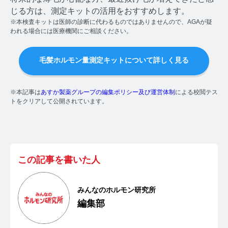
じる方は、測定キットの活用をおすすめします。
【ストレスを見える化】毛髪・爪ホルモン量検査キッ
※本検査キットは医師の診断に代わるものではありませんので、AGAが疑
トのご紹介
われる場合には医療機関にご相談ください。
毛髪ホルモン量測定キット導入クリニックのインタビ
毛髪ホルモン量測定キットについて詳しく見る
ュー
よくあるご質問 TOP
※本記事は
あすか製薬グループの編集ポリシー及び運営体制
による校閲テス
トをクリアして公開されています。
医療機関・報道関係者の方へ
【医療機関向け】毛髪検査技術の資料ダウンロード
【一般・報道関係者向け】毛髪検査技術の資料ダウン
この記事を書いた人
ロード
ホルモン測定技術のご活用についてご案内
みんなのホルモン研究所
編集部
運営者情報