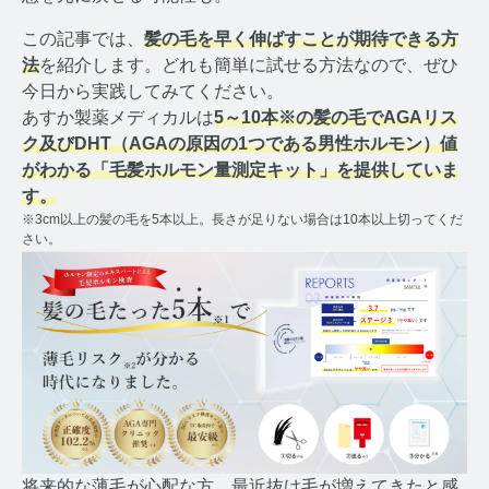
コルチゾールコラム TOP
この記事では、
髪の毛を早く伸ばすことが期待できる方
PMS
法
を紹介します。どれも簡単に試せる方法なので、ぜひ
今日から実践してみてください。
PMSコラム TOP
あすか製薬メディカルは
5～10本※の髪の毛でAGAリス
ク及びDHT（AGAの原因の1つである男性ホルモン）値
更年期
がわかる「毛髪ホルモン量測定キット」を提供していま
す。
更年期コラム TOP
※3cm以上の髪の毛を5本以上。長さが足りない場合は10本以上切ってくだ
さい。
ネコの健康
ネコの健康コラム TOP
毛髪・爪ホルモン量測定キットについて知りたい方
【薄毛リスクチェック】毛髪ホルモン量測定キットの
ご紹介
【男性力を可視化】毛髪ホルモン量測定キットのご紹
介
将来的な薄毛が心配な方、最近抜け毛が増えてきたと感