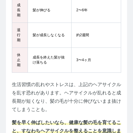
成
長
髪が伸びる
2〜6年
期
退
行
髪が成長しなくなる
約2週間
期
休
成長を終えた髪が抜
止
3〜4ヶ月
け落ちる
期
生活習慣の乱れやストレスは、上記のヘアサイクル
を乱す恐れがあります。ヘアサイクルが乱れると成
長期が短くなり、髪の毛が十分に伸びないまま抜け
てしまうことも。
髪を早く伸ばしたいなら、健康な髪の毛を育てるこ
と、すなわちヘアサイクルを整えることを意識しま