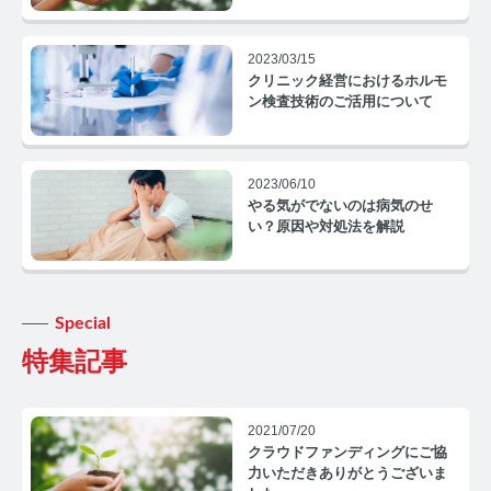
コルチゾールコラム TOP
PMS
2023/03/15
クリニック経営におけるホルモ
PMSコラム TOP
ン検査技術のご活用について
更年期
2023/06/10
更年期コラム TOP
やる気がでないのは病気のせ
い？原因や対処法を解説
ネコの健康
ネコの健康コラム TOP
Special
毛髪・爪ホルモン量測定キットについて知りたい方
特集記事
【薄毛リスクチェック】毛髪ホルモン量測定キットの
ご紹介
2021/07/20
クラウドファンディングにご協
【男性力を可視化】毛髪ホルモン量測定キットのご紹
力いただきありがとうございま
介