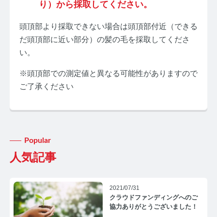
り）から採取してください。
頭頂部より採取できない場合は頭頂部付近（できる
だ頭頂部に近い部分）の髪の毛を採取してくださ
い。
みんなのホルモン研究所 TOP
※頭頂部での測定値と異なる可能性がありますので
ご了承ください
メディアコンセプト
AGA
AGAコラム TOP
Popular
テストステロン
人気記事
テストステロンコラム TOP
2021/07/31
コルチゾール
クラウドファンディングへのご
協力ありがとうございました！