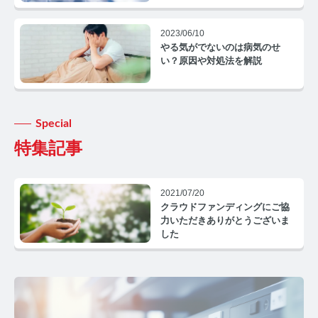
コルチゾールコラム TOP
PMS
2023/06/10
やる気がでないのは病気のせ
い？原因や対処法を解説
PMSコラム TOP
更年期
Special
更年期コラム TOP
特集記事
ネコの健康
ネコの健康コラム TOP
2021/07/20
クラウドファンディングにご協
力いただきありがとうございま
毛髪・爪ホルモン量測定キットについて知りたい方
した
【薄毛リスクチェック】毛髪ホルモン量測定キットの
ご紹介
【男性力を可視化】毛髪ホルモン量測定キットのご紹
介