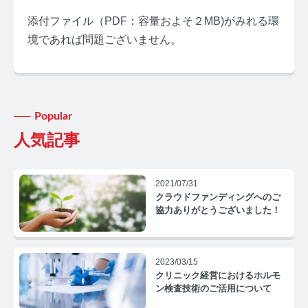
添付ファイル（PDF：容量およそ２MB)がみれる環
境であれば問題ございません。
みんなのホルモン研究所 TOP
Popular
メディアコンセプト
人気記事
AGA
2021/07/31
AGAコラム TOP
クラウドファンディングへのご
協力ありがとうございました！
テストステロン
テストステロンコラム TOP
2023/03/15
クリニック経営におけるホルモ
コルチゾール
ン検査技術のご活用について