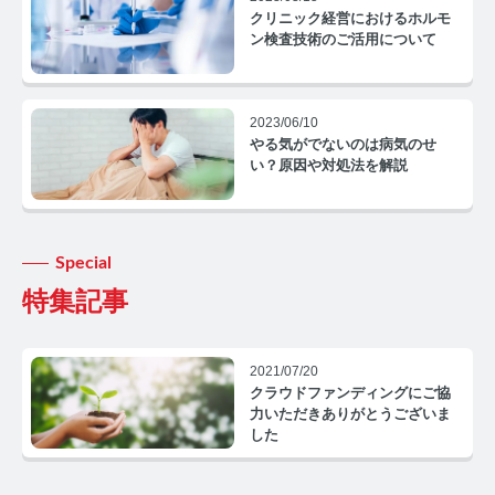
コルチゾールコラム TOP
クリニック経営におけるホルモ
ン検査技術のご活用について
PMS
PMSコラム TOP
2023/06/10
やる気がでないのは病気のせ
更年期
い？原因や対処法を解説
更年期コラム TOP
ネコの健康
Special
特集記事
ネコの健康コラム TOP
毛髪・爪ホルモン量測定キットについて知りたい方
2021/07/20
クラウドファンディングにご協
【薄毛リスクチェック】毛髪ホルモン量測定キットの
力いただきありがとうございま
ご紹介
した
【男性力を可視化】毛髪ホルモン量測定キットのご紹
介