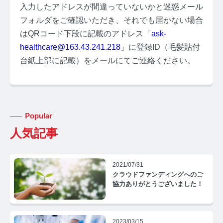
入力したアドレスが間違っていないかと迷惑メール
フォルダをご確認いただき、それでも届かない場合
はQRコード下段に記載のアドレス「
ask-
healthcare@163.43.241.218
」に登録ID（毛髪貼付
台紙上部に記載）をメールにてご連絡ください。
みんなのホルモン研究所 TOP
メディアコンセプト
AGA
Popular
人気記事
AGAコラム TOP
テストステロン
2021/07/31
クラウドファンディングへのご
テストステロンコラム TOP
協力ありがとうございました！
コルチゾール
2023/03/15