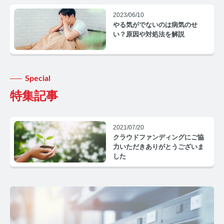
コルチゾールコラム TOP
2023/06/10
PMS
やる気がでないのは病気のせ
い？原因や対処法を解説
PMSコラム TOP
更年期
Special
更年期コラム TOP
特集記事
ネコの健康
2021/07/20
ネコの健康コラム TOP
クラウドファンディングにご協
力いただきありがとうございま
した
毛髪・爪ホルモン量測定キットについて知りたい方
【薄毛リスクチェック】毛髪ホルモン量測定キットの
ご紹介
【男性力を可視化】毛髪ホルモン量測定キットのご紹
介