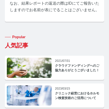
なお、結果レポートの返送の際はIDにてご報告いた
しますのでお名前が表にでることはございません。
みんなのホルモン研究所 TOP
Popular
人気記事
メディアコンセプト
AGA
2021/07/31
クラウドファンディングへのご
AGAコラム TOP
協力ありがとうございました！
テストステロン
テストステロンコラム TOP
2023/03/15
クリニック経営におけるホルモ
ン検査技術のご活用について
コルチゾール