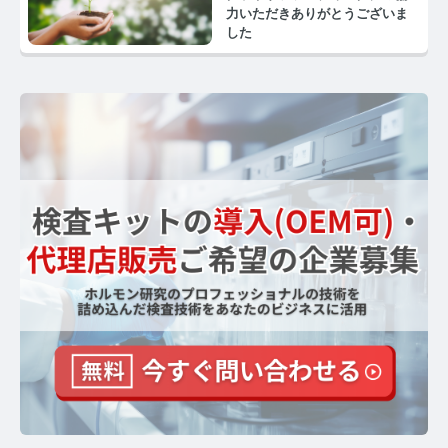
力いただきありがとうございま
した
【ストレスを見える化】毛髪・爪ホルモン量検査キッ
トのご紹介
毛髪ホルモン量測定キット導入クリニックのインタビ
ュー
よくあるご質問 TOP
医療機関・報道関係者の方へ
【医療機関向け】毛髪検査技術の資料ダウンロード
【一般・報道関係者向け】毛髪検査技術の資料ダウン
ロード
ホルモン測定技術のご活用についてご案内
運営者情報