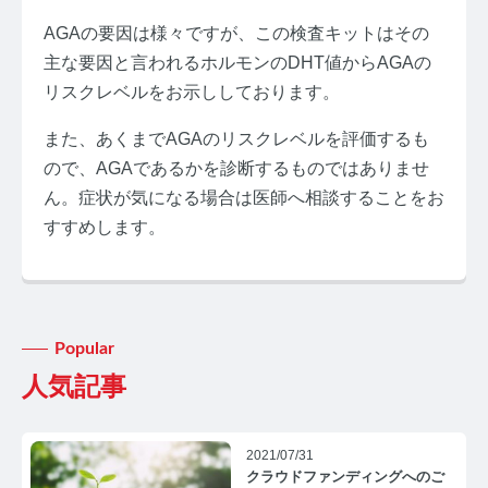
AGAの要因は様々ですが、この検査キットはその
主な要因と言われるホルモンのDHT値からAGAの
リスクレベルをお示ししております。
また、あくまでAGAのリスクレベルを評価するも
みんなのホルモン研究所 TOP
ので、AGAであるかを診断するものではありませ
ん。症状が気になる場合は医師へ相談することをお
メディアコンセプト
すすめします。
AGA
AGAコラム TOP
テストステロン
Popular
人気記事
テストステロンコラム TOP
コルチゾール
2021/07/31
クラウドファンディングへのご