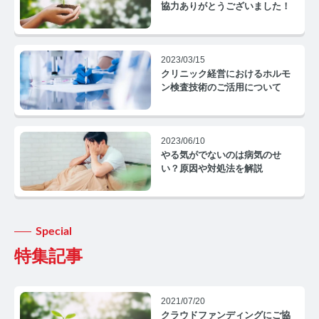
コルチゾールコラム TOP
協力ありがとうございました！
PMS
2023/03/15
PMSコラム TOP
クリニック経営におけるホルモ
ン検査技術のご活用について
更年期
更年期コラム TOP
2023/06/10
やる気がでないのは病気のせ
ネコの健康
い？原因や対処法を解説
ネコの健康コラム TOP
毛髪・爪ホルモン量測定キットについて知りたい方
Special
特集記事
【薄毛リスクチェック】毛髪ホルモン量測定キットの
ご紹介
【男性力を可視化】毛髪ホルモン量測定キットのご紹
2021/07/20
介
クラウドファンディングにご協