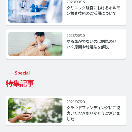
コルチゾールコラム TOP
2023/03/15
クリニック経営におけるホルモ
ン検査技術のご活用について
PMS
PMSコラム TOP
2023/06/10
更年期
やる気がでないのは病気のせ
い？原因や対処法を解説
更年期コラム TOP
ネコの健康
Special
ネコの健康コラム TOP
特集記事
毛髪・爪ホルモン量測定キットについて知りたい方
2021/07/20
【薄毛リスクチェック】毛髪ホルモン量測定キットの
クラウドファンディングにご協
ご紹介
力いただきありがとうございま
した
【男性力を可視化】毛髪ホルモン量測定キットのご紹
介