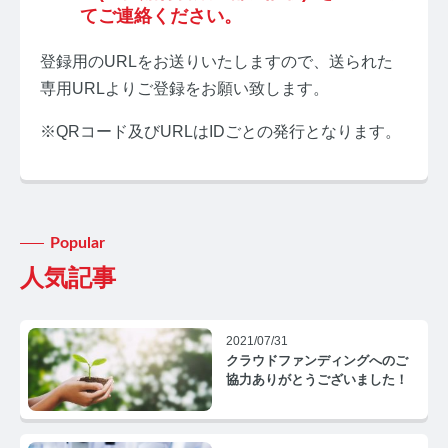
てご連絡ください。
登録用のURLをお送りいたしますので、送られた
専用URLよりご登録をお願い致します。
※QRコード及びURLはIDごとの発行となります。
みんなのホルモン研究所 TOP
メディアコンセプト
AGA
Popular
AGAコラム TOP
人気記事
テストステロン
2021/07/31
テストステロンコラム TOP
クラウドファンディングへのご
協力ありがとうございました！
コルチゾール