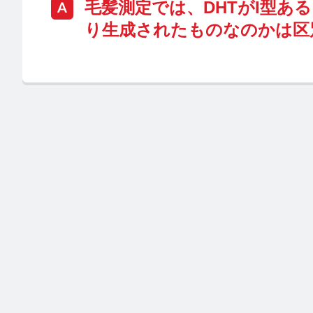
毛髪測定では、DHTがI型ある
り生成されたものなのかは区
みんなの