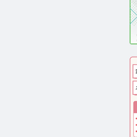
医療機関向け】毛髪検査技術の資料ダウンロード
一般・報道関係者向け】毛髪検査技術の資料ダウンロー
ルモン測定技術のご活用についてご案内
報
わせ
ーポリシー
サイトマップ