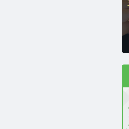
薄毛リスクチェック】毛髪ホルモン量測定キットのご紹
男性力を可視化】毛髪ホルモン量測定キットのご紹介
ストレスを見える化】毛髪・爪ホルモン量検査キットの
髪ホルモン量測定キット導入クリニックのインタビュー
ご質問 TOP
・報道関係者の方へ