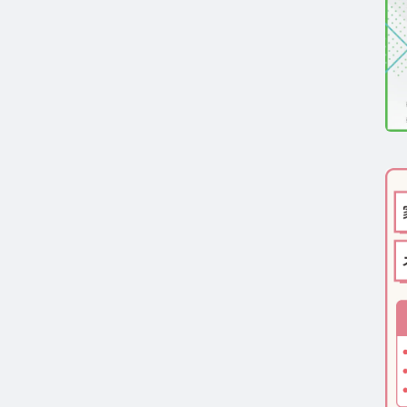
医療機関向け】毛髪検査技術の資料ダウンロード
一般・報道関係者向け】毛髪検査技術の資料ダウンロー
ルモン測定技術のご活用についてご案内
報
わせ
ーポリシー
サイトマップ