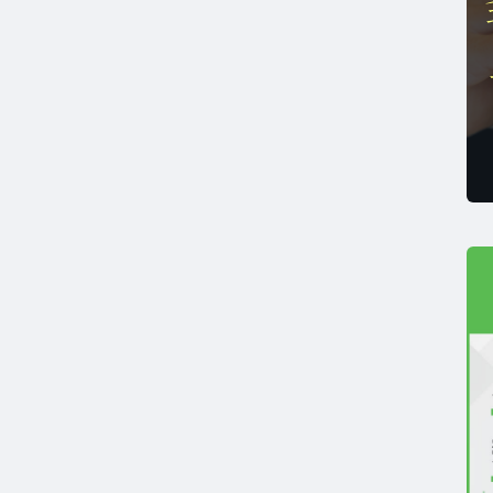
薄毛リスクチェック】毛髪ホルモン量測定キットのご紹
男性力を可視化】毛髪ホルモン量測定キットのご紹介
ストレスを見える化】毛髪・爪ホルモン量検査キットの
髪ホルモン量測定キット導入クリニックのインタビュー
ご質問 TOP
・報道関係者の方へ