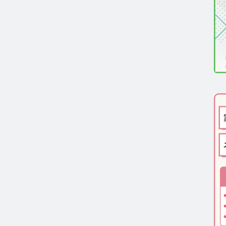
医療機関向け】毛髪検査技術の資料ダウンロード
一般・報道関係者向け】毛髪検査技術の資料ダウンロー
ルモン測定技術のご活用についてご案内
報
わせ
ーポリシー
サイトマップ