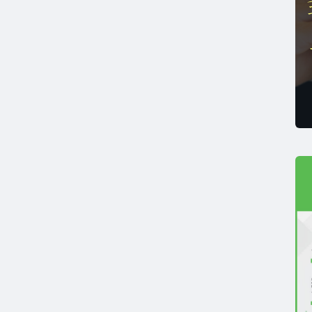
薄毛リスクチェック】毛髪ホルモン量測定キットのご紹
男性力を可視化】毛髪ホルモン量測定キットのご紹介
ストレスを見える化】毛髪・爪ホルモン量検査キットの
髪ホルモン量測定キット導入クリニックのインタビュー
ご質問 TOP
・報道関係者の方へ