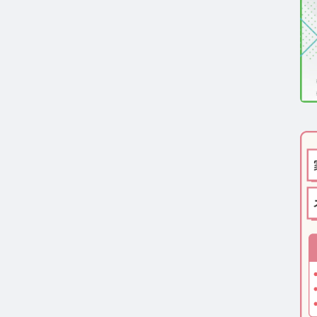
医療機関向け】毛髪検査技術の資料ダウンロード
一般・報道関係者向け】毛髪検査技術の資料ダウンロー
ルモン測定技術のご活用についてご案内
報
わせ
ーポリシー
サイトマップ