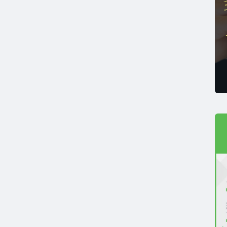
薄毛リスクチェック】毛髪ホルモン量測定キットのご紹
男性力を可視化】毛髪ホルモン量測定キットのご紹介
ストレスを見える化】毛髪・爪ホルモン量検査キットの
髪ホルモン量測定キット導入クリニックのインタビュー
ご質問 TOP
・報道関係者の方へ