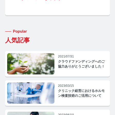
Popular
みんなのホルモン研究所 TOP
人気記事
メディアコンセプト
2021/07/31
AGA
クラウドファンディングへのご
協力ありがとうございました！
AGAコラム TOP
テストステロン
2023/03/15
クリニック経営におけるホルモ
テストステロンコラム TOP
ン検査技術のご活用について
コルチゾール