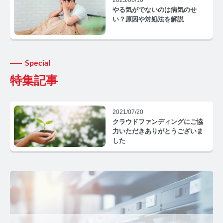
2023/06/10
コルチゾールコラム TOP
やる気がでないのは病気のせ
い？原因や対処法を解説
PMS
PMSコラム TOP
Special
更年期
特集記事
更年期コラム TOP
ネコの健康
2021/07/20
クラウドファンディングにご協
力いただきありがとうございま
ネコの健康コラム TOP
した
毛髪・爪ホルモン量測定キットについて知りたい方
【薄毛リスクチェック】毛髪ホルモン量測定キットの
ご紹介
【男性力を可視化】毛髪ホルモン量測定キットのご紹
介