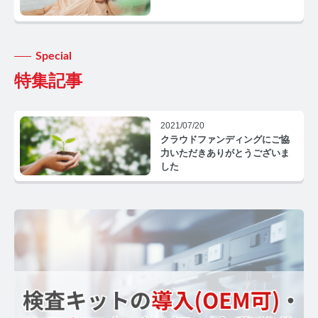
コルチゾールコラム TOP
PMS
Special
PMSコラム TOP
特集記事
更年期
2021/07/20
更年期コラム TOP
クラウドファンディングにご協
力いただきありがとうございま
ネコの健康
した
ネコの健康コラム TOP
毛髪・爪ホルモン量測定キットについて知りたい方
【薄毛リスクチェック】毛髪ホルモン量測定キットの
ご紹介
【男性力を可視化】毛髪ホルモン量測定キットのご紹
介