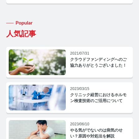
Popular
人気記事
みんなのホルモン研究所 TOP
2021/07/31
メディアコンセプト
クラウドファンディングへのご
協力ありがとうございました！
AGA
AGAコラム TOP
2023/03/15
クリニック経営におけるホルモ
テストステロン
ン検査技術のご活用について
テストステロンコラム TOP
2023/06/10
コルチゾール
やる気がでないのは病気のせ
い？原因や対処法を解説