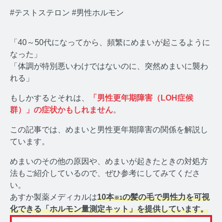
#テストステロン
#男性ホルモン
「40～50代になってから、頻繁にめまいが起こるように
なった」
「体調が特別悪いわけではないのに、突然めまいに襲わ
みんなのホルモン研究所 TOP
れる」
メディアコンセプト
もしかするとそれは、
「男性更年期障害（LOH症候
群）」の症状かもしれません
。
AGA
この記事では、めまいと男性更年期障害の関係を解説し
AGAコラム TOP
ています。
テストステロン
めまいのその他の原因や、めまいが起きたときの対処方
法もご紹介しているので、ぜひ参考にしてみてくださ
テストステロンコラム TOP
い。
あすか製薬メディカルは
10本
の髪の毛で男性力を可視
※1
コルチゾール
化できる「ホルモン量測定キット」を提供しています。