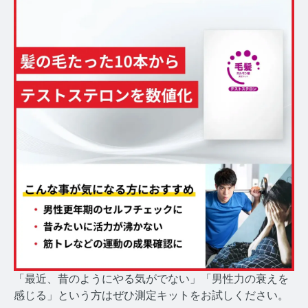
コルチゾールコラム TOP
PMS
PMSコラム TOP
更年期
更年期コラム TOP
ネコの健康
ネコの健康コラム TOP
毛髪・爪ホルモン量測定キットについて知りたい方
【薄毛リスクチェック】毛髪ホルモン量測定キットの
ご紹介
「最近、昔のようにやる気がでない」「男性力の衰えを
【男性力を可視化】毛髪ホルモン量測定キットのご紹
感じる」という方はぜひ測定キットをお試しください。
介