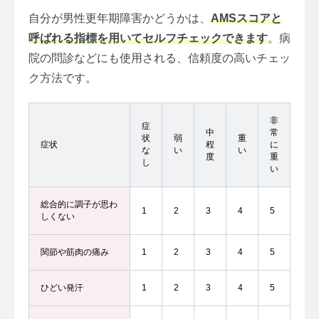
自分が男性更年期障害かどうかは、
AMSスコアと
呼ばれる指標を用いてセルフチェックできます
。病
院の問診などにも使用される、信頼度の高いチェッ
ク方法です。
非
症
中
常
状
弱
重
症状
程
に
な
い
い
度
重
し
い
総合的に調子が思わ
1
2
3
4
5
しくない
関節や筋肉の痛み
1
2
3
4
5
ひどい発汗
1
2
3
4
5