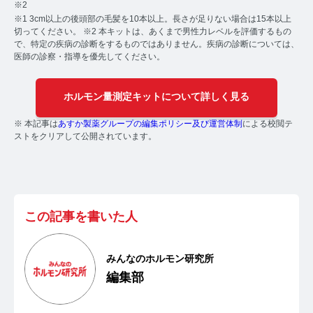
※2
※1 3cm以上の後頭部の毛髪を10本以上。長さが足りない場合は15本以上
【ストレスを見える化】毛髪・爪ホルモン量検査キッ
切ってください。 ※2 本キットは、あくまで男性力レベルを評価するもの
トのご紹介
で、特定の疾病の診断をするものではありません。疾病の診断については、
医師の診察・指導を優先してください。
毛髪ホルモン量測定キット導入クリニックのインタビ
ュー
ホルモン量測定キットについて詳しく見る
よくあるご質問 TOP
※ 本記事は
あすか製薬グループの編集ポリシー及び運営体制
による校閲テ
ストをクリアして公開されています。
医療機関・報道関係者の方へ
【医療機関向け】毛髪検査技術の資料ダウンロード
【一般・報道関係者向け】毛髪検査技術の資料ダウン
この記事を書いた人
ロード
ホルモン測定技術のご活用についてご案内
みんなのホルモン研究所
編集部
運営者情報