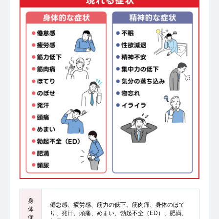
身
倦怠感、疲労感、筋力の低下、筋肉痛、身体のほて
体
り、発汗、頭痛、めまい、勃起不全（ED）、肥満、
症