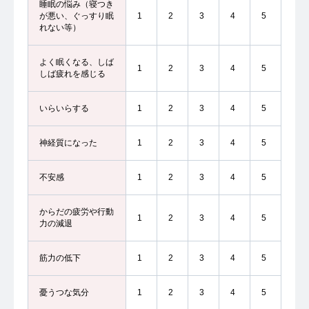
睡眠の悩み（寝つき
が悪い、ぐっすり眠
1
2
3
4
5
れない等）
よく眠くなる、しば
1
2
3
4
5
しば疲れを感じる
いらいらする
1
2
3
4
5
神経質になった
1
2
3
4
5
不安感
1
2
3
4
5
からだの疲労や行動
1
2
3
4
5
力の減退
筋力の低下
1
2
3
4
5
憂うつな気分
1
2
3
4
5