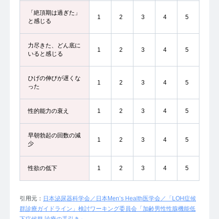
「絶頂期は過ぎた」
1
2
3
4
5
と感じる
力尽きた、どん底に
1
2
3
4
5
いると感じる
ひげの伸びが遅くな
1
2
3
4
5
った
性的能力の衰え
1
2
3
4
5
早朝勃起の回数の減
1
2
3
4
5
少
性欲の低下
1
2
3
4
5
引用元：
日本泌尿器科学会／日本Men’s Health医学会／「LOH症候
群診療ガイドライン」検討ワーキング委員会「加齢男性性腺機能低
下症候群 診療の手引き」