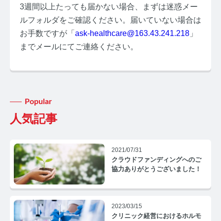
3週間以上たっても届かない場合、まずは迷惑メー
ルフォルダをご確認ください。届いていない場合は
お手数ですが「
ask-healthcare@163.43.241.218
」
までメールにてご連絡ください。
みんなのホルモン研究所 TOP
メディアコンセプト
Popular
AGA
人気記事
AGAコラム TOP
2021/07/31
テストステロン
クラウドファンディングへのご
協力ありがとうございました！
テストステロンコラム TOP
コルチゾール
2023/03/15
クリニック経営におけるホルモ