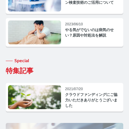
コルチゾールコラム TOP
ン検査技術のご活用について
PMS
2023/06/10
PMSコラム TOP
やる気がでないのは病気のせ
い？原因や対処法を解説
更年期
更年期コラム TOP
Special
ネコの健康
特集記事
ネコの健康コラム TOP
2021/07/20
毛髪・爪ホルモン量測定キットについて知りたい方
クラウドファンディングにご協
力いただきありがとうございま
【薄毛リスクチェック】毛髪ホルモン量測定キットの
した
ご紹介
【男性力を可視化】毛髪ホルモン量測定キットのご紹
介