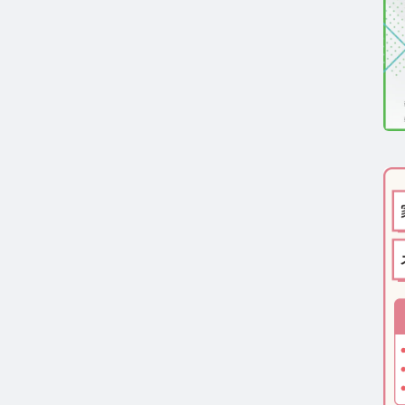
医療機関向け】毛髪検査技術の資料ダウンロード
一般・報道関係者向け】毛髪検査技術の資料ダウンロー
ルモン測定技術のご活用についてご案内
報
わせ
ーポリシー
サイトマップ