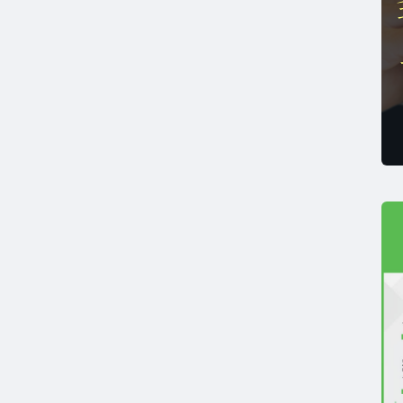
薄毛リスクチェック】毛髪ホルモン量測定キットのご紹
男性力を可視化】毛髪ホルモン量測定キットのご紹介
ストレスを見える化】毛髪・爪ホルモン量検査キットの
髪ホルモン量測定キット導入クリニックのインタビュー
ご質問 TOP
・報道関係者の方へ