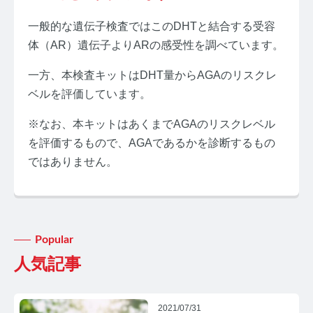
一般的な遺伝子検査ではこのDHTと結合する受容
体（AR）遺伝子よりARの感受性を調べています。
一方、本検査キットはDHT量からAGAのリスクレ
ベルを評価しています。
みんなのホルモン研究所 TOP
※なお、本キットはあくまでAGAのリスクレベル
メディアコンセプト
を評価するもので、AGAであるかを診断するもの
AGA
ではありません。
AGAコラム TOP
テストステロン
Popular
テストステロンコラム TOP
人気記事
コルチゾール
2021/07/31