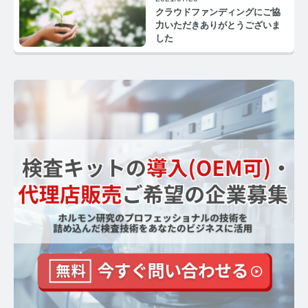
クラウドファンディングにご協
力いただきありがとうございま
【ストレスを見える化】毛髪・爪ホルモン量検査キッ
した
トのご紹介
毛髪ホルモン量測定キット導入クリニックのインタビ
ュー
よくあるご質問 TOP
医療機関・報道関係者の方へ
【医療機関向け】毛髪検査技術の資料ダウンロード
【一般・報道関係者向け】毛髪検査技術の資料ダウン
ロード
ホルモン測定技術のご活用についてご案内
運営者情報