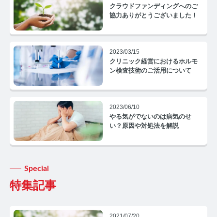
コルチゾールコラム TOP
クラウドファンディングへのご
協力ありがとうございました！
PMS
PMSコラム TOP
2023/03/15
クリニック経営におけるホルモ
更年期
ン検査技術のご活用について
更年期コラム TOP
2023/06/10
ネコの健康
やる気がでないのは病気のせ
い？原因や対処法を解説
ネコの健康コラム TOP
毛髪・爪ホルモン量測定キットについて知りたい方
Special
【薄毛リスクチェック】毛髪ホルモン量測定キットの
特集記事
ご紹介
【男性力を可視化】毛髪ホルモン量測定キットのご紹
介
2021/07/20