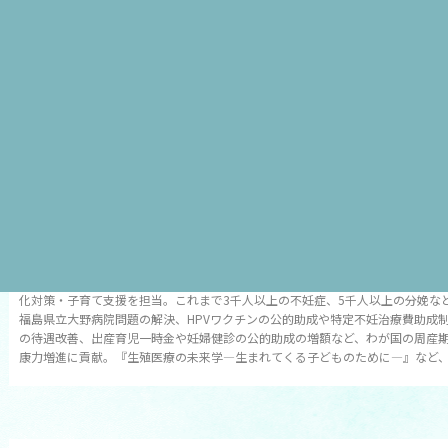
吉村 𣳾典 先生 Profile
よしむら やすのり／慶應義塾大学名誉教授 福島県立医科大学副学長
あすか製薬ホールディングス株式会社社外取締役
1975年慶應義塾大学医学部卒業。米国留学等を経て95年より同大学医学部産
授。日本産科婦人科学会理事長等、数々の学会理事長を歴任。2012年に女性
法人「吉村やすのり 生命（いのち）の環境研究所」を設立。第2次～第4次安
化対策・子育て支援を担当。これまで3千人以上の不妊症、5千人以上の分娩な
福島県立大野病院問題の解決、HPVワクチンの公的助成や特定不妊治療費助成
の待遇改善、出産育児一時金や妊婦健診の公的助成の増額など、わが国の周産
康力増進に貢献。『生殖医療の未来学―生まれてくる子どものために―』など