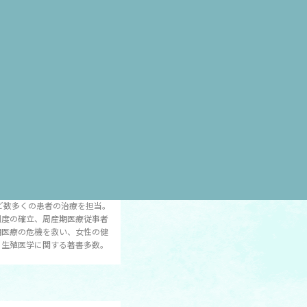
婦人科教授、現在は同大学名誉教
と子どもの未来を考える一般社団
倍内閣で内閣官房参与として少子
ど数多くの患者の治療を担当。
制度の確立、周産期医療従事者
期医療の危機を救い、女性の健
、生殖医学に関する著書多数。