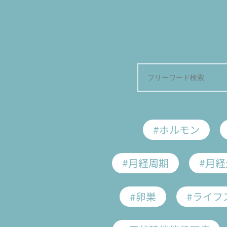
Home
健康で豊かな人生を送るためのヒ
#ホルモン
「食」からはじ
産婦人科医
#月経周期
#月経
もう一人
#卵巣
#ライフ
月経との