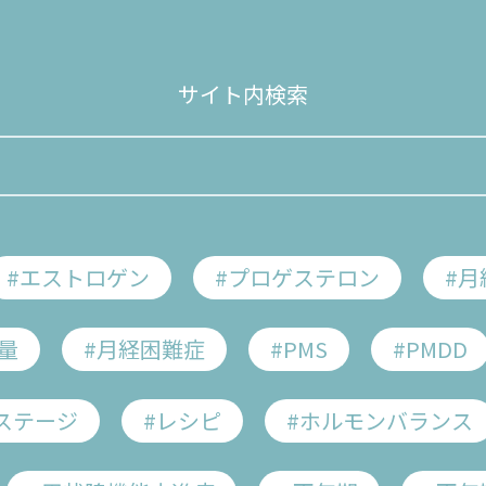
サイト内検索
ント
もう一人でがまんしない！月経との上手な付き合い方
#エストロゲン
#プロゲステロン
#月
める
女性の健康推進プロジェクト
 吉村先生に聞いてみよう！
量
#月経困難症
#PMS
#PMDD
でがまんしない！
ステージ
#レシピ
#ホルモンバランス
上手な付き合い方