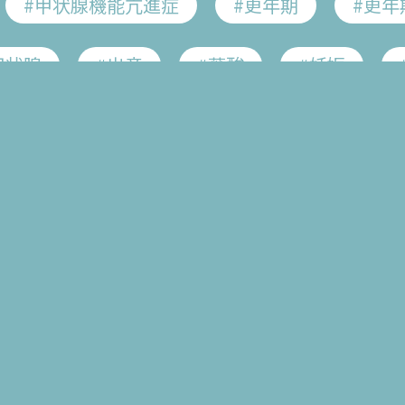
#甲状腺機能亢進症
#更年期
#更年
 𣳾典先生
 祐香先生
甲状腺
#出産
#葉酸
#妊娠
愁訴
#頭痛
#冷え
#肩こり
#甲状腺ホルモン
#バセドウ病
#橋本病
#HPVワクチン
#遺伝性乳がん
#
ルス
#乳がん
#子宮体がん
#卵巣
経
#不正性器出血
#不妊症
#不育