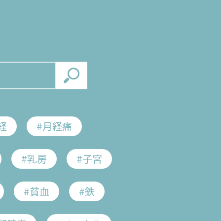
Home
Search
経
#月経痛
Feature
#乳房
#子宮
#貧血
#鉄
Concept