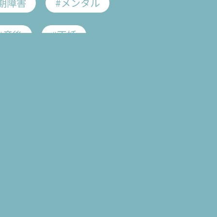
期障害
#メンタル
About
us
#産後
#不妊
#血行促進
#疲れ
#がん用語集
遺伝性卵巣がん
がん
#子宮頸がん
症
#女性ホルモン