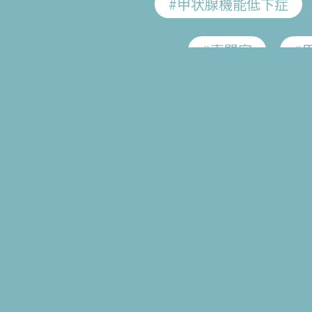
#甲状腺機能低下症
講師：産婦人科医 吉村
管理栄養士 高木
#専門家
#
2023.2.21
#不妊治療
#不定
#疲労回復
#がん検診
#ヒトパピローマウイ
#HPV
#過多月