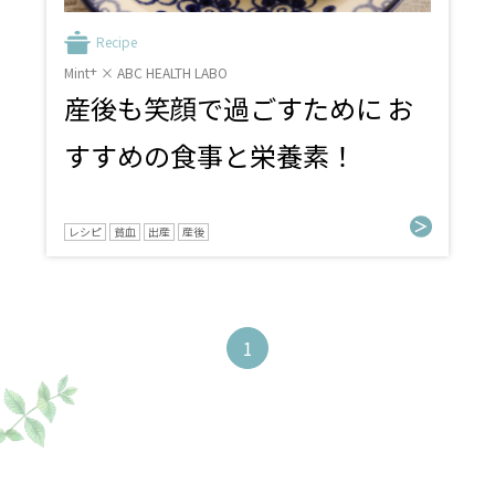
Recipe
+
Mint
× ABC HEALTH LABO
産後も笑顔で過ごすために お
すすめの食事と栄養素！
レシピ
貧血
出産
産後
1