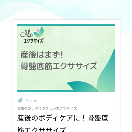
#肩こり
#血行促進
#疲れ
#疲労回復
#甲状腺ホルモン
#バセドウ病
#橋本病
#がん用語集
#がん検診
#HPVワクチン
#遺伝性乳がん
#遺伝性卵巣がん
#ヒトパピローマウイルス
#乳がん
#子宮体がん
#卵巣がん
#子宮頸がん
#HPV
#過多月経
#不正性器出血
#不妊症
#不育症
#女性ホルモン
#生活習慣病
#老年期
#丈夫な骨
#プレコンセプションケア
#BMI値
#男性
#テストステロン
#尿もれ
#産後尿もれ
#骨盤底筋
#お腹周り
#姿勢改善
#産後ケア
#エクササイズ
#不育
#トレーニング
#体力低下
#家トレ
#筋力
#簡単
#ダイエット
#姿勢
Exercise
女性のカラダにやさしいエクササイズ
産後のボディケアに！骨盤底
筋エクササイズ