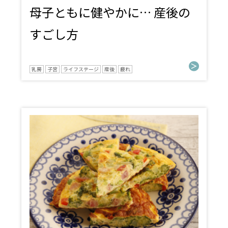
母子ともに健やかに… 産後の
すごし方
乳房
子宮
ライフステージ
産後
疲れ