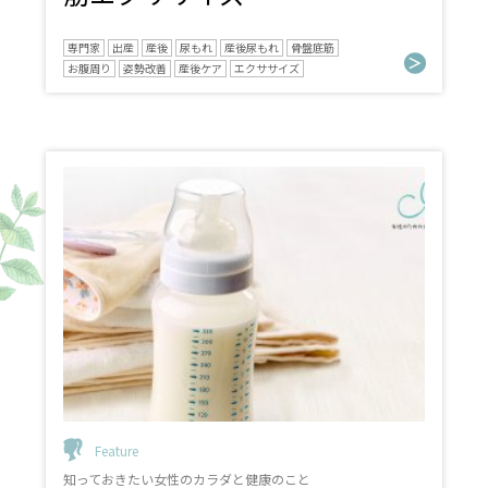
専門家
出産
産後
尿もれ
産後尿もれ
骨盤底筋
お腹周り
姿勢改善
産後ケア
エクササイズ
Feature
知っておきたい女性のカラダと健康のこと