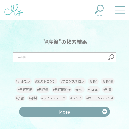
Search
"#産後"の検索結果
#ホルモン
#エストロゲン
#プロゲステロン
#月経
#月経痛
#月経周期
#月経量
#月経困難症
#PMS
#PMDD
#乳房
#子宮
#卵巣
#ライフステージ
#レシピ
#ホルモンバランス
#貧血
#鉄
#甲状腺機能低下症
#甲状腺機能亢進症
#更年期
More
#更年期障害
#メンタル
#専門家
#甲状腺
#出産
#葉酸
#妊娠
#産後
#不妊
#不妊治療
#不定愁訴
#頭痛
#冷え