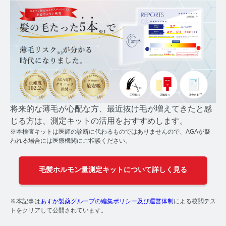
コルチゾールコラム TOP
PMS
PMSコラム TOP
更年期
更年期コラム TOP
将来的な薄毛が心配な方、最近抜け毛が増えてきたと感
ネコの健康
じる方は、測定キットの活用をおすすめします。
※本検査キットは医師の診断に代わるものではありませんので、AGAが疑
ネコの健康コラム TOP
われる場合には医療機関にご相談ください。
毛髪・爪ホルモン量測定キットについて知りたい方
毛髪ホルモン量測定キットについて詳しく見る
【薄毛リスクチェック】毛髪ホルモン量測定キットの
ご紹介
※本記事は
あすか製薬グループの編集ポリシー及び運営体制
による校閲テス
トをクリアして公開されています。
【男性力を可視化】毛髪ホルモン量測定キットのご紹
介