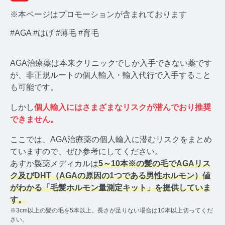
※本ページはプロモーションが含まれております
#AGA
#はげ
#薄毛
#育毛
AGA治療薬は本来クリニックでしか入手できない薬です
みんなのホルモン研究所 TOP
が、非正規ルートの個人輸入・輸入代行で入手すること
も可能です。
メディアコンセプト
しかし
個人輸入にはさまざまなリスクが潜んでおり推奨
AGA
できません。
AGAコラム TOP
ここでは、AGA治療薬の個人輸入に潜むリスクをまとめ
ていますので、ぜひ参考にしてください。
テストステロン
あすか製薬メディカルは
5～10本※の髪の毛でAGAリス
ク及びDHT（AGAの原因の1つである男性ホルモン）値
テストステロンコラム TOP
がわかる「毛髪ホルモン量測定キット」を提供していま
す。
コルチゾール
※3cm以上の髪の毛を5本以上。長さが足りない場合は10本以上切ってくだ
さい。