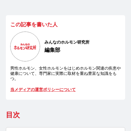
【ストレスを見える化】毛髪・爪ホルモン量検査キッ
トのご紹介
この記事を書いた人
毛髪ホルモン量測定キット導入クリニックのインタビ
ュー
みんなのホルモン研究所
よくあるご質問 TOP
編集部
医療機関・報道関係者の方へ
男性ホルモン、女性ホルモンをはじめホルモン関連の疾患や
健康について、専門家に実際に取材を重ね豊富な知識をも
【医療機関向け】毛髪検査技術の資料ダウンロード
つ。
【一般・報道関係者向け】毛髪検査技術の資料ダウン
当メディアの運営ポリシーについて
ロード
ホルモン測定技術のご活用についてご案内
目次
運営者情報