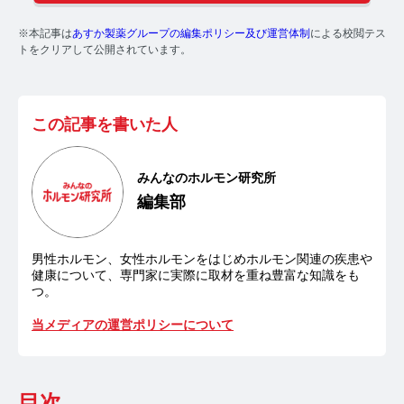
※本記事は
あすか製薬グループの編集ポリシー及び運営体制
による校閲テス
【ストレスを見える化】毛髪・爪ホルモン量検査キッ
トをクリアして公開されています。
トのご紹介
毛髪ホルモン量測定キット導入クリニックのインタビ
ュー
この記事を書いた人
よくあるご質問 TOP
みんなのホルモン研究所
医療機関・報道関係者の方へ
編集部
【医療機関向け】毛髪検査技術の資料ダウンロード
男性ホルモン、女性ホルモンをはじめホルモン関連の疾患や
【一般・報道関係者向け】毛髪検査技術の資料ダウン
健康について、専門家に実際に取材を重ね豊富な知識をも
ロード
つ。
当メディアの運営ポリシーについて
ホルモン測定技術のご活用についてご案内
運営者情報
目次