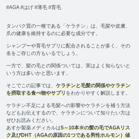
#AGA
#はげ
#薄毛
#育毛
タンパク質の一種である「ケラチン」は、毛髪や皮膚、
爪の健康を維持するのに必要な成分です。
みんなのホルモン研究所 TOP
シャンプーや育毛サプリに配合されることが多く、その
名をご存じの方もいるでしょう。
メディアコンセプト
一方で、髪の毛との関係ついては、実はよく知らないと
AGA
いう方は多いかと思います。
AGAコラム TOP
そこでこの記事では、
ケラチンと毛髪の関係やケラチン
を摂取する食べ物やサプリ
をわかりやすく解説します。
テストステロン
ケラチン不足による毛髪への影響やケラチンを補う方法
テストステロンコラム TOP
などもお伝えするので、ケラチンについて知りたい方は
ぜひお読みください。
コルチゾール
あすか製薬メディカルは
5～10本※の髪の毛でAGAリス
ク及びDHT（AGAの原因の1つである男性ホルモン）値