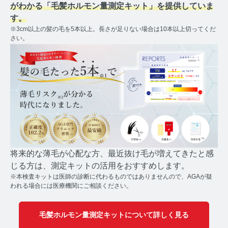
コルチゾールコラム TOP
がわかる「毛髪ホルモン量測定キット」を提供していま
す。
PMS
※3cm以上の髪の毛を5本以上。長さが足りない場合は10本以上切ってくだ
さい。
PMSコラム TOP
更年期
更年期コラム TOP
ネコの健康
ネコの健康コラム TOP
将来的な薄毛が心配な方、最近抜け毛が増えてきたと感
毛髪・爪ホルモン量測定キットについて知りたい方
じる方は、測定キットの活用をおすすめします。
※本検査キットは医師の診断に代わるものではありませんので、AGAが疑
【薄毛リスクチェック】毛髪ホルモン量測定キットの
われる場合には医療機関にご相談ください。
ご紹介
毛髪ホルモン量測定キットについて詳しく見る
【男性力を可視化】毛髪ホルモン量測定キットのご紹
介