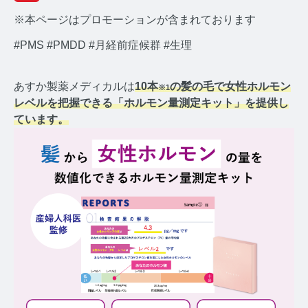
※本ページはプロモーションが含まれております
#PMS
#PMDD
#月経前症候群
#生理
あすか製薬メディカルは
10本
の髪の毛で女性ホルモン
※1
みんなのホルモン研究所 TOP
レベルを把握できる「ホルモン量測定キット」を提供し
ています。
メディアコンセプト
AGA
AGAコラム TOP
テストステロン
テストステロンコラム TOP
コルチゾール