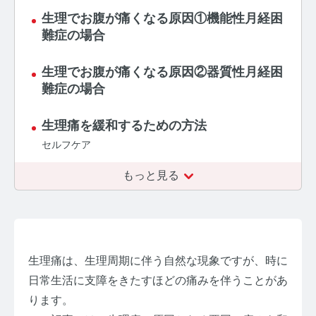
生理でお腹が痛くなる原因①機能性月経困
【ストレスを見える化】毛髪・爪ホルモン量検査キッ
難症の場合
トのご紹介
生理でお腹が痛くなる原因②器質性月経困
毛髪ホルモン量測定キット導入クリニックのインタビ
ュー
難症の場合
よくあるご質問 TOP
生理痛を緩和するための方法
セルフケア
医療機関・報道関係者の方へ
もっと見る
【医療機関向け】毛髪検査技術の資料ダウンロード
【一般・報道関係者向け】毛髪検査技術の資料ダウン
ロード
ホルモン測定技術のご活用についてご案内
生理痛は、生理周期に伴う自然な現象ですが、時に
日常生活に支障をきたすほどの痛みを伴うことがあ
運営者情報
ります。