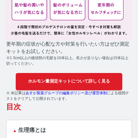
コルチゾールコラム TOP
PMS
PMSコラム TOP
更年期
更年期の症状が心配な方や対策を行いたい方はぜひ測定
キットをお試しください。
更年期コラム TOP
※1 3cm以上の後頭部の毛髪を10本以上。長さが足りない場合は15本以上
切ってください。
ネコの健康
ホルモン量測定キットについて詳しく見る
ネコの健康コラム TOP
※ 本記事は
あすか製薬グループの編集ポリシー及び運営体制
による校閲テ
毛髪・爪ホルモン量測定キットについて知りたい方
ストをクリアして公開されています。
目次
【薄毛リスクチェック】毛髪ホルモン量測定キットの
ご紹介
生理痛とは
【男性力を可視化】毛髪ホルモン量測定キットのご紹
介