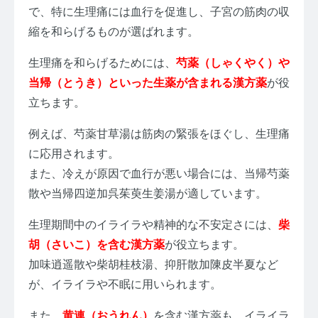
で、特に生理痛には血行を促進し、子宮の筋肉の収
縮を和らげるものが選ばれます。
生理痛を和らげるためには、
芍薬（しゃくやく）や
当帰（とうき）といった生薬が含まれる漢方薬
が役
立ちます。
例えば、芍薬甘草湯は筋肉の緊張をほぐし、生理痛
に応用されます。
また、冷えが原因で血行が悪い場合には、当帰芍薬
散や当帰四逆加呉茱萸生姜湯が適しています。
生理期間中のイライラや精神的な不安定さには、
柴
胡（さいこ）を含む漢方薬
が役立ちます。
加味逍遥散や柴胡桂枝湯、抑肝散加陳皮半夏など
が、イライラや不眠に用いられます。
また、
黄連（おうれん）
を含む漢方薬も、イライラ