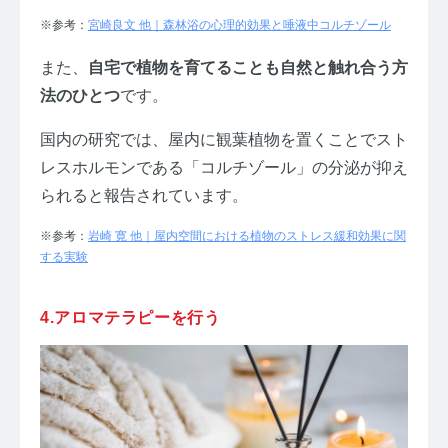
※参考：
宮崎良文 他｜森林浴の心理的効果と唾液中コルチゾール
また、
自宅で植物を育てることも自然と触れ合う方
法のひとつ
です。
国内の研究では、屋内に観葉植物を置くことでスト
レスホルモンである「コルチゾール」の分泌が抑え
られると報告されています。
※参考：
岩崎 寛 他｜屋内空間における植物のストレス緩和効果に関
する実験
4.アロマテラピーを行う