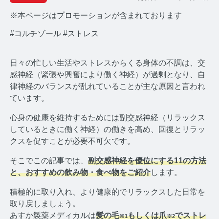
※本ページはプロモーションが含まれております
#コルチゾール
#ストレス
日々の忙しい生活やストレスからくる身体の不調は、交
みんなのホルモン研究所 TOP
感神経（緊張や興奮により働く神経）が過剰となり、自
律神経のバランスが乱れていることが主な原因と言われ
メディアコンセプト
ています。
AGA
心身の健康を維持するためには副交感神経（リラックス
しているときに働く神経）の働きを高め、回復とリラッ
AGAコラム TOP
クスを促すことが必要不可欠です。
テストステロン
そこでこの記事では、
副交感神経を優位にする11の方法
と、おすすめの飲み物・食べ物をご紹介
します。
テストステロンコラム TOP
積極的に取り入れ、より健康的でリラックスした日常を
コルチゾール
取り戻しましょう。
あすか製薬メディカルは
髪の毛
もしくは爪
でストレ
※1
※2