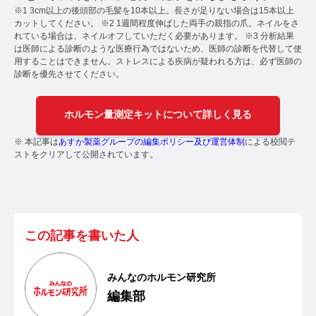
※1 3cm以上の後頭部の毛髪を10本以上。長さが足りない場合は15本以上
カットしてください。 ※2 1週間程度伸ばした両手の親指の爪。ネイルをさ
【ストレスを見える化】毛髪・爪ホルモン量検査キッ
れている場合は、ネイルオフしていただく必要があります。 ※3 分析結果
トのご紹介
は医師による診断のような医療行為ではないため、医師の診断を代替して使
用することはできません。ストレスによる疾病が疑われる方は、必ず医師の
毛髪ホルモン量測定キット導入クリニックのインタビ
診断を優先させてください。
ュー
ホルモン量測定キットについて詳しく見る
よくあるご質問 TOP
※ 本記事は
あすか製薬グループの編集ポリシー及び運営体制
による校閲テ
医療機関・報道関係者の方へ
ストをクリアして公開されています。
【医療機関向け】毛髪検査技術の資料ダウンロード
【一般・報道関係者向け】毛髪検査技術の資料ダウン
ロード
この記事を書いた人
ホルモン測定技術のご活用についてご案内
みんなのホルモン研究所
運営者情報
編集部