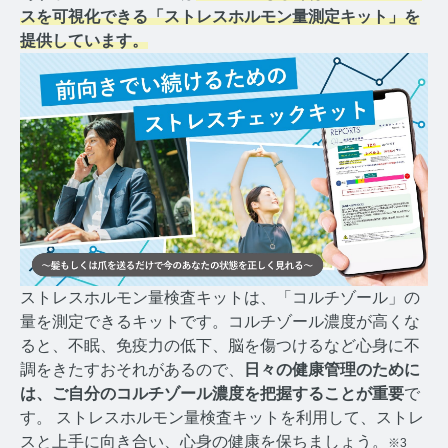
コルチゾールコラム TOP
スを可視化できる「ストレスホルモン量測定キット」を
提供しています。
PMS
PMSコラム TOP
更年期
更年期コラム TOP
ネコの健康
ネコの健康コラム TOP
ストレスホルモン量検査キットは、「コルチゾール」の
毛髪・爪ホルモン量測定キットについて知りたい方
量を測定できるキットです。コルチゾール濃度が高くな
ると、不眠、免疫力の低下、脳を傷つけるなど心身に不
【薄毛リスクチェック】毛髪ホルモン量測定キットの
調をきたすおそれがあるので、
日々の健康管理のために
ご紹介
は、ご自分のコルチゾール濃度を把握することが重要
で
す。 ストレスホルモン量検査キットを利用して、ストレ
【男性力を可視化】毛髪ホルモン量測定キットのご紹
スと上手に向き合い、心身の健康を保ちましょう。
介
※3