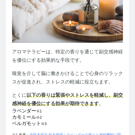
アロマテラピーは、特定の香りを通じて副交感神経
を優位にする効果的な手段です。
嗅覚を介して脳に働きかけることで心身のリラック
スが促進され、ストレスの軽減に役立ちます。
とくに
以下の香りは緊張やストレスを軽減し、副交
感神経を優位にする効果が期待できます
。
ラベンダー
※1
カモミール
※2
ベルガモット
※3
※1 参考：
由留木裕子 鈴木俊明｜ラベンダーの香りと神経機能に関