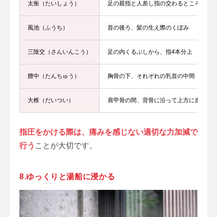
太衝（たいしょう）
足の親指と人差し指の交わるところから
風池（ふうち）
首の後ろ、髪の生え際のくぼみ
三陰交（さんいんこう）
足の内くるぶしから、指4本分上
膻中（たんちゅう）
胸骨の下、それぞれの乳首の中間
大椎（だいつい）
肩甲骨の間、背骨に沿って上方に進んだ
指圧をかける際は、痛みを感じない適切な力加減で
行う
ことが大切です。
8.ゆっくりと湯船に浸かる