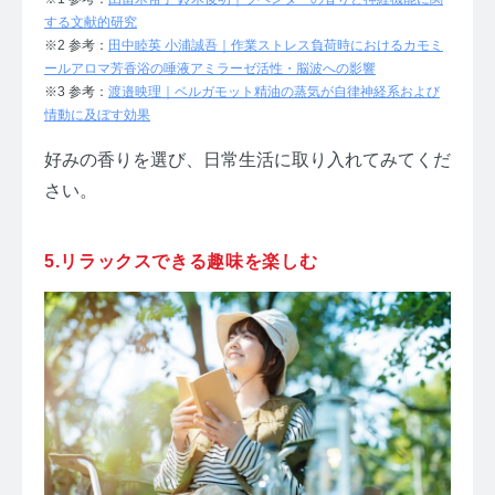
する文献的研究
※2 参考：
田中睦英 小浦誠吾｜作業ストレス負荷時におけるカモミ
ールアロマ芳香浴の唾液アミラーゼ活性・脳波への影響
※3 参考：
渡邉映理｜ベルガモット精油の蒸気が自律神経系および
情動に及ぼす効果
好みの香りを選び、日常生活に取り入れてみてくだ
さい。
5.リラックスできる趣味を楽しむ