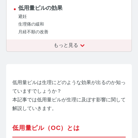
低用量ピルの効果
【ストレスを見える化】毛髪・爪ホルモン量検査キッ
避妊
トのご紹介
生理痛の緩和
毛髪ホルモン量測定キット導入クリニックのインタビ
月経不順の改善
ュー
もっと見る
よくあるご質問 TOP
医療機関・報道関係者の方へ
【医療機関向け】毛髪検査技術の資料ダウンロード
低用量ピルは生理にどのような効果が出るのか知っ
ていますでしょうか？
【一般・報道関係者向け】毛髪検査技術の資料ダウン
ロード
本記事では低用量ピルが生理に及ぼす影響に関して
解説していきます。
ホルモン測定技術のご活用についてご案内
運営者情報
低用量ピル（OC）とは