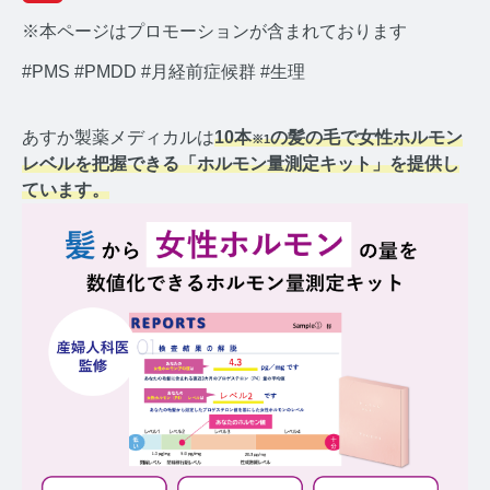
※本ページはプロモーションが含まれております
#PMS
#PMDD
#月経前症候群
#生理
あすか製薬メディカルは
10本
の髪の毛で女性ホルモン
※1
みんなのホルモン研究所 TOP
レベルを把握できる「ホルモン量測定キット」を提供し
ています。
メディアコンセプト
AGA
AGAコラム TOP
テストステロン
テストステロンコラム TOP
コルチゾール