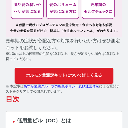
コルチゾールコラム TOP
PMS
PMSコラム TOP
更年期
更年期の症状が心配な方や対策を行いたい方はぜひ測定
キットをお試しください。
更年期コラム TOP
※1 3cm以上の後頭部の毛髪を10本以上。長さが足りない場合は15本以上
切ってください。
ネコの健康
ホルモン量測定キットについて詳しく見る
ネコの健康コラム TOP
※ 本記事は
あすか製薬グループの編集ポリシー及び運営体制
による校閲テ
毛髪・爪ホルモン量測定キットについて知りたい方
ストをクリアして公開されています。
目次
【薄毛リスクチェック】毛髪ホルモン量測定キットの
ご紹介
低用量ピル（OC）とは
【男性力を可視化】毛髪ホルモン量測定キットのご紹
介