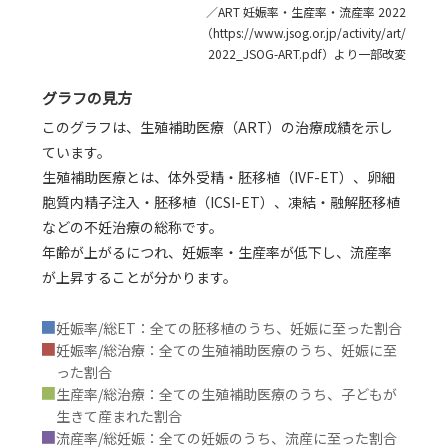
／ART 妊娠率・生産率・流産率 2022
（https://www.jsog.or.jp/activity/art/
2022_JSOG-ART.pdf）より一部改変
グラフの見方
このグラフは、生殖補助医療（ART）の治療成績を示し
ています。
生殖補助医療とは、体外受精・胚移植（IVF-ET）、卵細
胞質内精子注入・胚移植（ICSI-ET）、凍結・融解胚移植
などの不妊治療の総称です。
年齢が上がるにつれ、妊娠率・生産率が低下し、流産率
が上昇することが分かります。
■
妊娠率/総ET：全ての胚移植のうち、妊娠に至った割合
■
妊娠率/総治療：全ての生殖補助医療のうち、妊娠に至
った割合
■
生産率/総治療：全ての生殖補助医療のうち、子どもが
生きて産まれた割合
■
流産率/総妊娠：全ての妊娠のうち、流産に至った割合