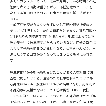
多くのカップルにとって、仕事が充実している時期と不妊
治療を考える時期は重なりがち。不妊治療のハードルを
高くする理由のひとつに、仕事との両立の難しさがあり
ます。
一般不妊治療がうまくいかずに体外受精や顕微授精のス
テップへ移行すると、かかる費用だけでなく、通院回数や
1回あたりの病院滞在時間も増えます。地域によっては不
妊治療を行う医療機関が限られているなど、自分の都合に
合わせて予約を取るのが難しくなり、仕事を休んだり、早
退したりする回数が多くなってしまうことも考えられま
す。
厚生労働省が不妊治療を受けたことがある人を対象に調
査を実施したところ、治療のため仕事を休んだことがあ
る男性は34.9%、女性は37.1%との結果になり、勤務先に
不妊治療の支援がないという回答は男性61.8%、女性
72.6%に及んでいます※。そのため、不妊治療はカップル
で協力して取り組むものですが、心身にかかる負担は女