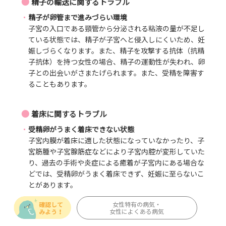
●
精子の輸送に関するトラブル
精子が卵管まで進みづらい環境
子宮の入口である頸管から分泌される粘液の量が不足し
ている状態では、精子が子宮へと侵入しにくいため、妊
娠しづらくなります。また、精子を攻撃する抗体（抗精
子抗体）を持つ女性の場合、精子の運動性が失われ、卵
子との出会いがさまたげられます。また、受精を障害す
ることもあります。
●
着床に関するトラブル
受精卵がうまく着床できない状態
子宮内膜が着床に適した状態になっていなかったり、子
宮筋腫や子宮腺筋症などにより子宮内腔が変形していた
り、過去の手術や炎症による癒着が子宮内にある場合な
どでは、受精卵がうまく着床できず、妊娠に至らないこ
とがあります。
女性特有の病気・
女性によくある病気