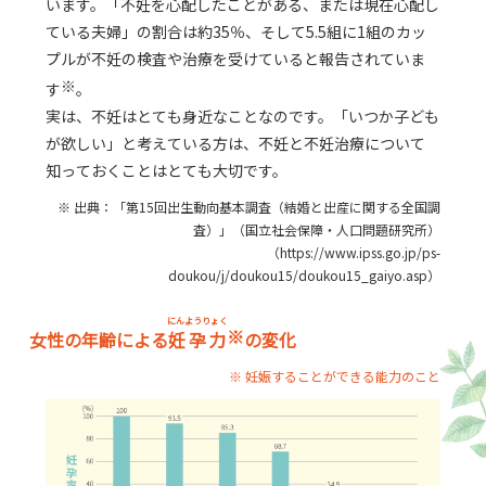
います。「不妊を心配したことがある、または現在心配し
ている夫婦」の割合は約35％、そして5.5組に1組のカッ
プルが不妊の検査や治療を受けていると報告されていま
※
す
。
実は、不妊はとても身近なことなのです。「いつか子ども
が欲しい」と考えている方は、不妊と不妊治療について
知っておくことはとても大切です。
※ 出典：「第15回出生動向基本調査（結婚と出産に関する全国調
査）」（国立社会保障・人口問題研究所）
（https://www.ipss.go.jp/ps-
doukou/j/doukou15/doukou15_gaiyo.asp）
にんようりょく
※
女性の年齢による
妊孕力
の変化
※ 妊娠することができる能力のこと