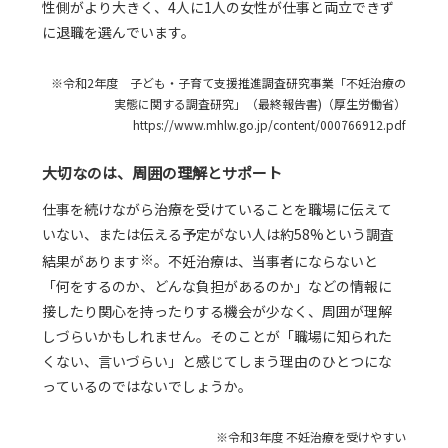
性側がより大きく、4人に1人の女性が仕事と両立できず
に退職を選んでいます。
※令和2年度 子ども・子育て支援推進調査研究事業「不妊治療の
実態に関する調査研究」（最終報告書)（厚生労働省）
https://www.mhlw.go.jp/content/000766912.pdf
大切なのは、周囲の理解とサポート
仕事を続けながら治療を受けていることを職場に伝えて
いない、または伝える予定がない人は約58%という調査
※
結果があります
。不妊治療は、当事者にならないと
「何をするのか、どんな負担があるのか」などの情報に
接したり関心を持ったりする機会が少なく、周囲が理解
しづらいかもしれません。そのことが「職場に知られた
くない、言いづらい」と感じてしまう理由のひとつにな
っているのではないでしょうか。
※令和3年度 不妊治療を受けやすい