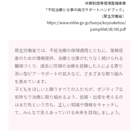
休暇制度等環境整備事業
「不妊治療と仕事の両立サポートハンドブック」
（厚生労働省）
https://www.mhlw.go.jp/bunya/koyoukintou/
pamphlet/dl/30l.pdf
厚生労働省では、不妊治療の保険適用とともに、理解促
進のための情報提供、治療と仕事がむりなく続けられる
職場づくり、過去に同様の治療を経験した人による寄り
添い型ピア・サポートの拡大など、さまざまな取り組み
を進めています。
子どもをほしいと願うすべての人たちが、ポジティブな
気持ちで治療に取り組めるよう、妊娠・出産を考えるの
はまだ先という方も、正しい知識や情報をキャッチし
て、みんなで支えあっていける未来を目指しましょう。