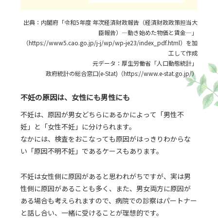
出典：内閣府「令和5年度 年次経済財政報告（経済財政政策担当大
臣報告）―動き始めた物価と賃金―」
（https://www5.cao.go.jp/j-j/wp/wp-je23/index_pdf.html）を加
工して作成
元データ：厚生労働省「人口動態統計」
政府統計の総合窓口(e-Stat)（https://www.e-stat.go.jp/）
不妊の原因は、女性にも男性にも
不妊は、原因が男女どちらにあるかによって「男性不
妊」と「女性不妊」に分けられます。
なかには、検査をおこなっても原因がはっきりわからな
い「原因不明不妊」であるケースもあります。
不妊は女性側に原因があると思われがちですが、実は男
性側に原因があることも多く、また、男女両方に原因が
ある場合も考えられますので、病院での診察はパートナー
と話し合い、一緒に受けることが理想的です。