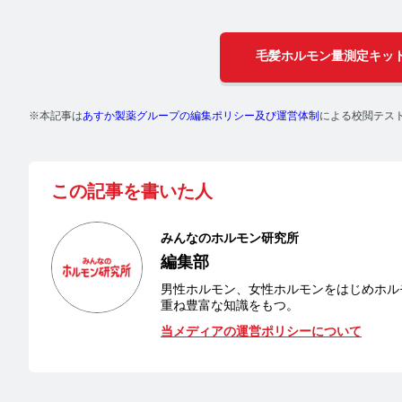
【
毛髪ホルモン量測定キッ
【
※本記事は
あすか製薬グループの編集ポリシー及び運営体制
による校閲テス
【
介
この記事を書いた人
みんなのホルモン研究所
毛
編集部
男性ホルモン、女性ホルモンをはじめホル
よくある
重ね豊富な知識をもつ。
当メディアの運営ポリシーについて
医療機関