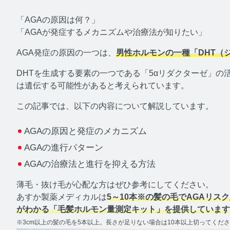
「AGAの原因は何？」
メディア
「AGAが発症するメカニズムや治療法が知りたい」
AGA発症の原因の一つは、
男性ホルモンの一種「DHT（
AGA
DHTを生成する要素の一つである「5αリダクターゼ」の
は遺伝する可能性があると考えられています。
A
この記事では、以下の内容について解説しています。
テストス
AGAの原因と発症のメカニズム
AGAの進行パターン
テ
AGAの治療法と進行を抑える方法
薄毛・抜け毛が心配な方はぜひ参考にしてください。
コルチゾ
あすか製薬メディカルは
5～10本※の髪の毛でAGAリス
がわかる「毛髪ホルモン量測定キット」を提供しています
※3cm以上の髪の毛を5本以上。長さが足りない場合は10本以上切ってくだ
コ