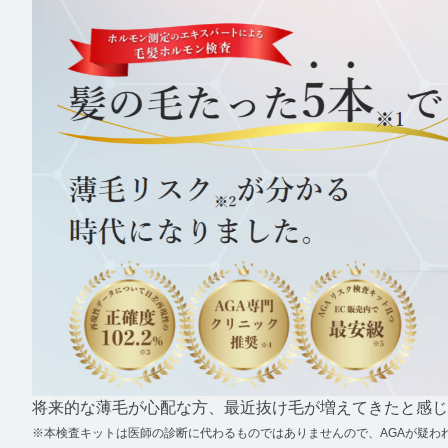
PMS
P
更年期
更
ネコの健
ネ
将来的な薄毛が心配な方、最近抜け毛が増えてきたと感じ
※本検査キットは医師の診断に代わるものではありませんので、AGAが疑わ
毛髪・爪