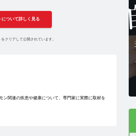
薄毛リスクチェック】毛髪ホルモン量測定キットのご紹
トについて詳しく見る
男性力を可視化】毛髪ホルモン量測定キットのご紹介
トをクリアして公開されています。
ストレスを見える化】毛髪・爪ホルモン量検査キットの
髪ホルモン量測定キット導入クリニックのインタビュー
モン関連の疾患や健康について、専門家に実際に取材を
ご質問 TOP
・報道関係者の方へ