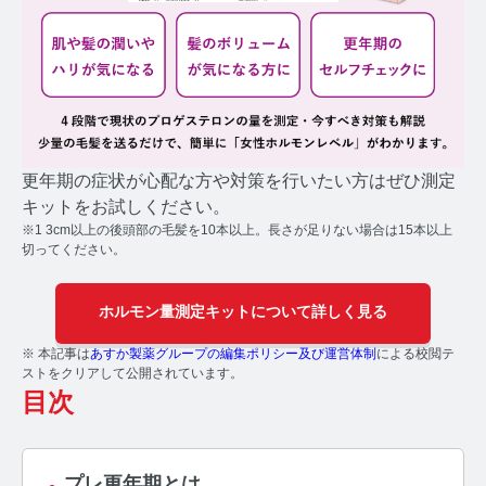
コルチゾールコラム TOP
PMS
PMSコラム TOP
更年期
更年期の症状が心配な方や対策を行いたい方はぜひ測定
更年期コラム TOP
キットをお試しください。
※1 3cm以上の後頭部の毛髪を10本以上。長さが足りない場合は15本以上
ネコの健康
切ってください。
ネコの健康コラム TOP
ホルモン量測定キットについて詳しく見る
毛髪・爪ホルモン量測定キットについて知りたい方
※ 本記事は
あすか製薬グループの編集ポリシー及び運営体制
による校閲テ
ストをクリアして公開されています。
【薄毛リスクチェック】毛髪ホルモン量測定キットの
目次
ご紹介
【男性力を可視化】毛髪ホルモン量測定キットのご紹
介
プレ更年期とは