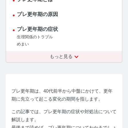
【ストレスを見える化】毛髪・爪ホルモン量検査キッ
プレ更年期の原因
トのご紹介
プレ更年期の症状
毛髪ホルモン量測定キット導入クリニックのインタビ
ュー
生理関係のトラブル
めまい
よくあるご質問 TOP
もっと見る
医療機関・報道関係者の方へ
【医療機関向け】毛髪検査技術の資料ダウンロード
【一般・報道関係者向け】毛髪検査技術の資料ダウン
ロード
プレ更年期は、40代前半から中盤にかけて、更年
期に先立って起こる変化の期間を指します。
ホルモン測定技術のご活用についてご案内
この記事では、プレ更年期の症状や対処法について
運営者情報
解説します。
最後まで読めば、プレ更年期についてわかるでしょ