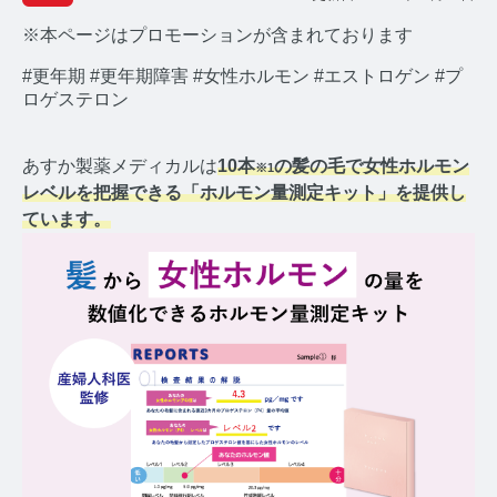
※本ページはプロモーションが含まれております
#更年期
#更年期障害
#女性ホルモン
#エストロゲン
#プ
ロゲステロン
みんなのホルモン研究所 TOP
あすか製薬メディカルは
10本
の髪の毛で女性ホルモン
※1
レベルを把握できる「ホルモン量測定キット」を提供し
メディアコンセプト
ています。
AGA
AGAコラム TOP
テストステロン
テストステロンコラム TOP
コルチゾール