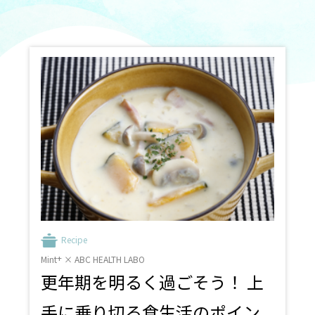
#肩こり
#血行促進
#疲れ
#疲労回復
#甲状腺ホルモン
#バセドウ病
#橋本病
#がん用語集
#がん検診
#HPVワクチン
#遺伝性乳がん
#遺伝性卵巣がん
#ヒトパピローマウイルス
#乳がん
#子宮体がん
#卵巣がん
#子宮頸がん
#HPV
#過多月経
#不正性器出血
#不妊症
#不育症
#女性ホルモン
#生活習慣病
#老年期
#丈夫な骨
#プレコンセプションケア
#BMI値
#男性
#テストステロン
#尿もれ
#産後尿もれ
#骨盤底筋
#お腹周り
#姿勢改善
#産後ケア
#エクササイズ
#不育
#トレーニング
#体力低下
#家トレ
#筋力
#簡単
#ダイエット
#姿勢
Recipe
+
Mint
× ABC HEALTH LABO
更年期を明るく過ごそう！ 上
手に乗り切る食生活のポイン