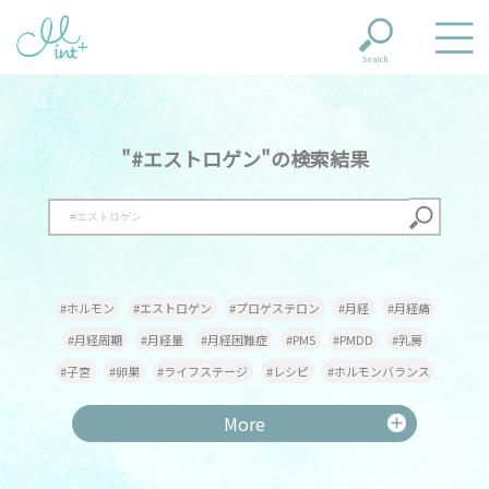
Search
"#エストロゲン"の検索結果
#ホルモン
#エストロゲン
#プロゲステロン
#月経
#月経痛
#月経周期
#月経量
#月経困難症
#PMS
#PMDD
#乳房
#子宮
#卵巣
#ライフステージ
#レシピ
#ホルモンバランス
#貧血
#鉄
#甲状腺機能低下症
#甲状腺機能亢進症
#更年期
More
#更年期障害
#メンタル
#専門家
#甲状腺
#出産
#葉酸
#妊娠
#産後
#不妊
#不妊治療
#不定愁訴
#頭痛
#冷え