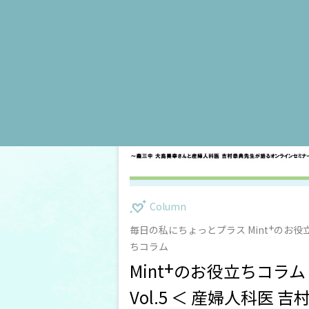
乳房
子宮
卵巣
専門家
がん用語集
がん検診
HPVワクチン
Column
+
毎日の私にちょっとプラス Mint
のお役
ちコラム
+
Mint
のお役立ちコラム
Vol.5 ＜ 産婦人科医 吉