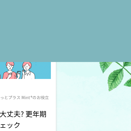
治療
+
とプラス Mint
のお役立
大丈夫? 更年期
チェック