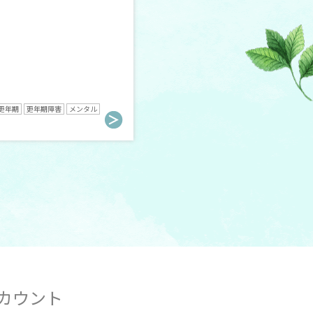
更年期
更年期障害
メンタル
アカウント