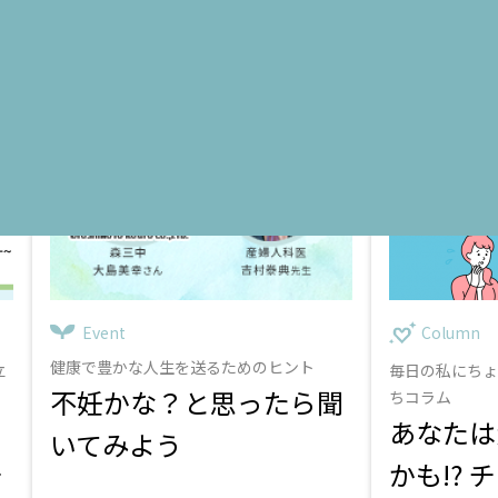
ホルモン
専門家
不定愁訴
専門家
不妊
不妊
Event
Column
健康で豊かな人生を送るためのヒント
立
毎日の私にちょっ
不妊かな？と思ったら聞
ちコラム
あなたは
いてみよう
かも!? 
村