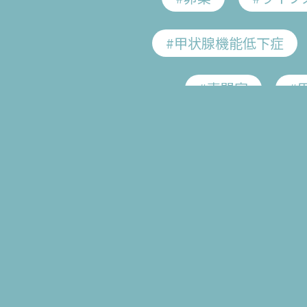
#甲状腺機能低下症
#専門家
#
Home
検索結果
#不妊治療
#不定
#疲労回復
#がん検診
#ヒトパピローマウイ