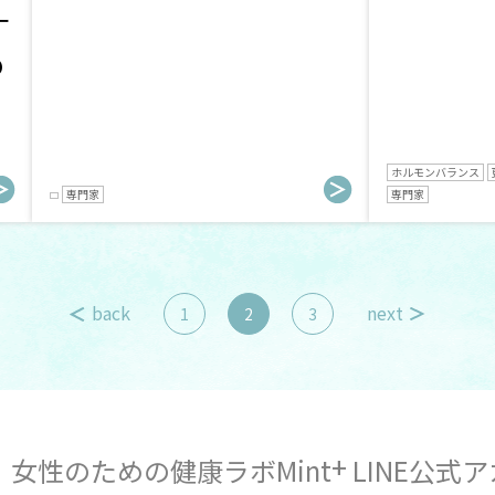
ナ
の
ホルモンバランス
専門家
専門家
back
next
1
2
3
+
女性のための健康ラボMint
LINE公式