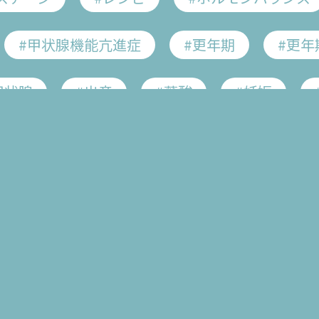
#甲状腺機能亢進症
#更年期
#更年
甲状腺
#出産
#葉酸
#妊娠
愁訴
#頭痛
#冷え
#肩こり
#甲状腺ホルモン
#バセドウ病
#橋本病
"#専門家"の検索結果
#HPVワクチン
#遺伝性乳がん
#
ルス
#乳がん
#子宮体がん
#卵巣