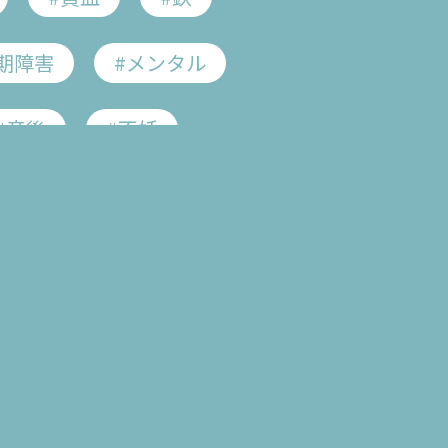
期障害
#メンタル
#産後
#不妊
Home
#血行促進
#疲れ
Search
#がん用語集
Feature
遺伝性卵巣がん
がん
#子宮頸がん
Concept