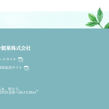
ートサイト
0周年記念サイト
私を、知ろう。
+
10代の女性へ向けたMint