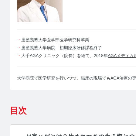
【
【
慶應義塾大学医学部医学研究科卒業
慶應義塾大学病院 初期臨床研修課程終了
大手AGAクリニック（院長）を経て、2018年
AGAメディカ
【
介
大学病院で医学研究を行いつつ、臨床の現場でもAGA治療の
毛
よくある
目次
医療機関