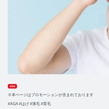
AGA
※本ページはプロモーションが含まれております
#AGA
#はげ
#薄毛
#育毛
みんなの