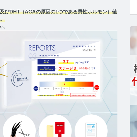
ク及びDHT（AGAの原因の1つである男性ホルモン）値
コンセプト
。
さい。
GAコラム TOP
テロン
ストステロンコラム TOP
ール
ルチゾールコラム TOP