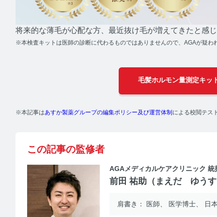
PMS
将来的な薄毛が心配な方、最近抜け毛が増えてきたと感じ
※本検査キットは医師の診断に代わるものではありませんので、AGAが疑わ
P
毛髪ホルモン量測定キッ
更年期
※本記事は
あすか製薬グループの編集ポリシー及び運営体制
による校閲テス
更
この記事の監修者
ネコの健
AGAメディカルケアクリニック 統
前田 祐助（まえだ ゆう
ネ
肩書き：
医師
医学博士
⽇本
毛髪・爪