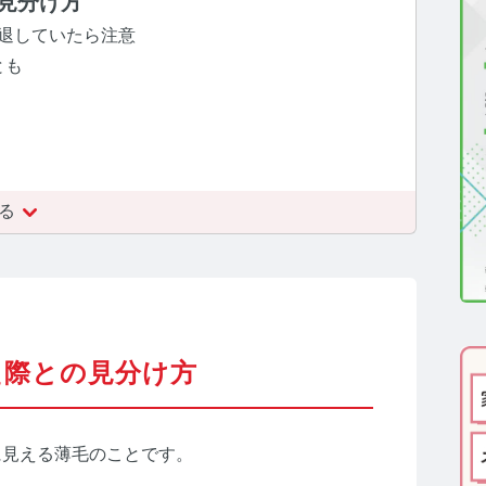
見分け方
医療機関向け】毛髪検査技術の資料ダウンロード
退していたら注意
とも
一般・報道関係者向け】毛髪検査技術の資料ダウンロー
ルモン測定技術のご活用についてご案内
る
報
わせ
え際との見分け方
ーポリシー
サイトマップ
に見える薄毛のことです。