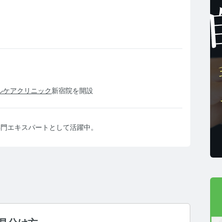
薄毛リスクチェック】毛髪ホルモン量測定キットのご紹
男性力を可視化】毛髪ホルモン量測定キットのご紹介
ルケアクリニック
新宿院を開設
ストレスを見える化】毛髪・爪ホルモン量検査キットの
専門エキスパートとして活躍中。
髪ホルモン量測定キット導入クリニックのインタビュー
ご質問 TOP
・報道関係者の方へ