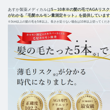
あすか製薬メディカルは
5～10本※の髪の毛でAGAリス
メディア
がわかる「毛髪ホルモン量測定キット」を提供しています
※3cm以上の髪の毛を5本以上。長さが足りない場合は10本以上切ってくだ
AGA
A
テストス
テ
コルチゾ
コ