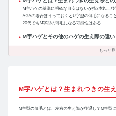
M字ハゲとは？生まれつきの生え際との
【
M字ハゲの基準に明確な目安はないが指2本以上後
AGAの場合ほうっておくとU字型の薄毛になるこ
【
20代でもM字型の薄毛になる可能性はある
M字ハゲとその他のハゲの生え際の違い
ホ
もっと見
運営者情
お問い合
M字ハゲとは？生まれつきの生
プライバシ
M字型の薄毛とは、左右の生え際が後退してM字型