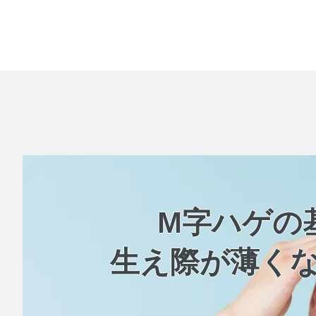
M字ハゲの
生え際が薄く