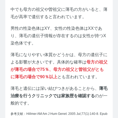
中でも母方の祖父や曽祖父に薄毛の方がいると、薄
毛が高率で遺伝すると言われています。
男性の性染色体はXY、女性の性染色体はXXであ
り、薄毛の遺伝子情報が存在するのは女性が持つX
染色体です。
薄毛になりやすい体質かどうかは、母方の遺伝子に
よる影響が大きいです。具体的な確率は
母方の祖父
が薄毛の場合で75％、母方の祖父と曽祖父がとも
に薄毛の場合で90％以上
とも言われています。
薄毛と遺伝には深い結びつきがあることから、
薄毛
治療を行うクリニックでは家族歴を確認する
のが一
般的です。
参考文献：Hillmer AM Am J Hum Genet. 2005 Jul;77(1):140-8. Epub