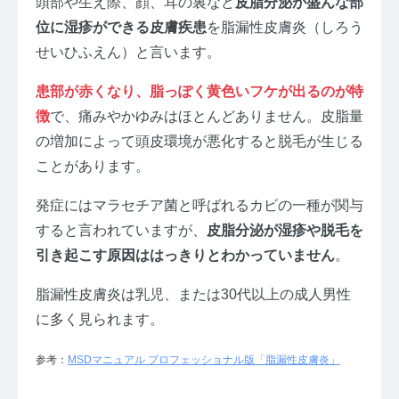
頭部や生え際、顔、耳の裏など
皮脂分泌が盛んな部
位に湿疹ができる皮膚疾患
を脂漏性皮膚炎（しろう
せいひふえん）と言います。
患部が赤くなり、脂っぽく黄色いフケが出るのが特
徴
で、痛みやかゆみはほとんどありません。皮脂量
の増加によって頭皮環境が悪化すると脱毛が生じる
ことがあります。
発症にはマラセチア菌と呼ばれるカビの一種が関与
すると言われていますが、
皮脂分泌が湿疹や脱毛を
引き起こす原因ははっきりとわかっていません
。
脂漏性皮膚炎は乳児、または30代以上の成人男性
に多く見られます。
参考：
MSDマニュアル プロフェッショナル版「脂漏性皮膚炎」