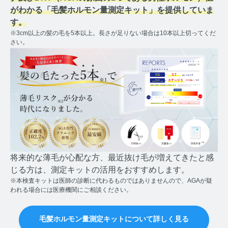
コルチゾールコラム TOP
がわかる「毛髪ホルモン量測定キット」を提供していま
す。
PMS
※3cm以上の髪の毛を5本以上。長さが足りない場合は10本以上切ってくだ
さい。
PMSコラム TOP
更年期
更年期コラム TOP
ネコの健康
ネコの健康コラム TOP
将来的な薄毛が心配な方、最近抜け毛が増えてきたと感
毛髪・爪ホルモン量測定キットについて知りたい方
じる方は、測定キットの活用をおすすめします。
※本検査キットは医師の診断に代わるものではありませんので、AGAが疑
【薄毛リスクチェック】毛髪ホルモン量測定キットの
われる場合には医療機関にご相談ください。
ご紹介
【男性力を可視化】毛髪ホルモン量測定キットのご紹
毛髪ホルモン量測定キットについて詳しく見る
介