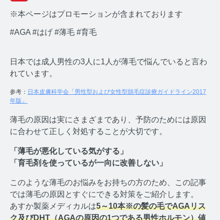
※本ページはプロモーションが含まれております
#AGA
#はげ
#薄毛
#育毛
日本では成人男性の3人に1人が薄毛で悩んでいると言わ
みんなのホルモン研究所 TOP
れています。
メディアコンセプト
参考：
日本皮膚科学会「男性型および女性型脱毛症診療ガイドライン2017
年版」
AGA
薄毛の原因は実にさまざまであり、予防のためには原因
に合わせて正しく対処することが大切です。
AGAコラム TOP
「薄毛が悪化している気がする」
テストステロン
「育毛剤を使っているが一向に改善しない」
テストステロンコラム TOP
このような薄毛のお悩みをお持ちの方のため、この記事
では薄毛の原因とすぐにできる対策をご紹介します。
コルチゾール
あすか製薬メディカルは
5～10本※の髪の毛でAGAリス
ク及びDHT（AGAの原因の1つである男性ホルモン）値