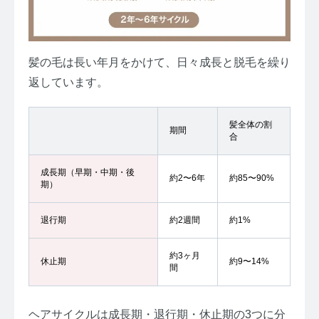
髪の毛は長い年月をかけて、日々成長と脱毛を繰り
返しています。
髪全体の割
期間
合
成長期（早期・中期・後
約2〜6年
約85〜90%
期）
退行期
約2週間
約1%
約3ヶ月
休止期
約9〜14%
間
ヘアサイクルは成長期・退行期・休止期の3つに分