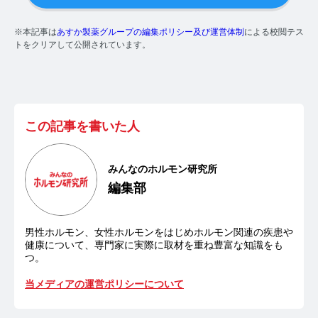
【ストレスを見える化】毛髪・爪ホルモン量検査キッ
※本記事は
あすか製薬グループの編集ポリシー及び運営体制
による校閲テス
トのご紹介
トをクリアして公開されています。
毛髪ホルモン量測定キット導入クリニックのインタビ
ュー
よくあるご質問 TOP
この記事を書いた人
医療機関・報道関係者の方へ
みんなのホルモン研究所
【医療機関向け】毛髪検査技術の資料ダウンロード
編集部
【一般・報道関係者向け】毛髪検査技術の資料ダウン
ロード
男性ホルモン、女性ホルモンをはじめホルモン関連の疾患や
健康について、専門家に実際に取材を重ね豊富な知識をも
ホルモン測定技術のご活用についてご案内
つ。
当メディアの運営ポリシーについて
運営者情報